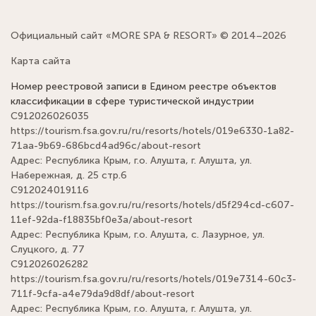
Официальный сайт «MORE SPA & RESORT» © 2014–2026
Карта сайта
Номер реестровой записи в Едином реестре объектов
классификации в сфере туристической индустрии
С912026026035
https://tourism.fsa.gov.ru/ru/resorts/hotels/019e6330-1a82-
71aa-9b69-686bcd4ad96c/about-resort
Адрес: Республика Крым, г.о. Алушта, г. Алушта, ул.
Набережная, д. 25 стр.6
С912024019116
https://tourism.fsa.gov.ru/ru/resorts/hotels/d5f294cd-c607-
11ef-92da-f18835bf0e3a/about-resort
Адрес: Республика Крым, г.о. Алушта, с. Лазурное, ул.
Слуцкого, д. 77
С912026026282
https://tourism.fsa.gov.ru/ru/resorts/hotels/019e7314-60c3-
711f-9cfa-a4e79da9d8df/about-resort
Адрес: Республика Крым, г.о. Алушта, г. Алушта, ул.