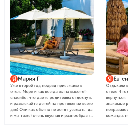
Мария Г.
Евге
Уже второй год подряд приезжаем в
Отдыхали в
отель Море и как всегда вы на высоте!)
отеле 4 го
спасибо, что даете родителям отдохнуть
вернуться.
и развлекайте детей на протяжении всего
знакомые 
дня) Они как обычно не хотят уезжать, да
понравилос
и мы тоже) очень вкусная и разнообразная
команды: 
кухня, вежливый и приветливый персонал,
детей и вз
всегда с улыбкой встречают от админ
очень понр