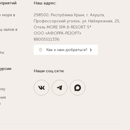
оприятий
Наш адрес:
у моря в
298500, Республика Крым, г. Алушта,
Профессорский уголок, ул. Набережная, 25,
Отель MORE SPA & RESORT 5*
ц-залов в
ООО «АФОРРА-РЕЗОРТ»
88005511336
Как к нам добраться?
ты
курсии
Наши соц.сети:
ыму
ния
и