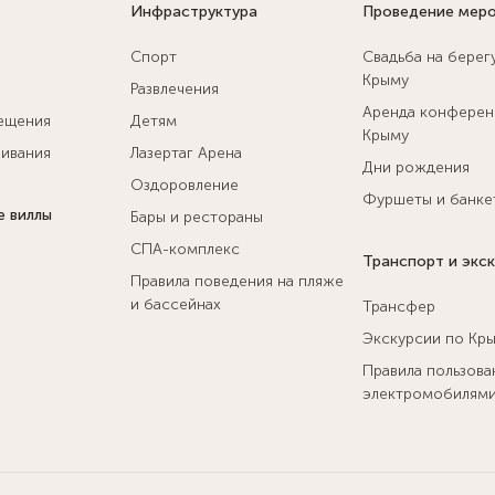
Инфраструктура
Проведение мер
Спорт
Свадьба на берег
Крыму
Развлечения
Аренда конферен
ещения
Детям
Крыму
ивания
Лазертаг Арена
Дни рождения
Оздоровление
Фуршеты и банке
е виллы
Бары и рестораны
СПА-комплекс
Транспорт и экс
Правила поведения на пляже
и бассейнах
Трансфер
Экскурсии по Кр
Правила пользова
электромобилям