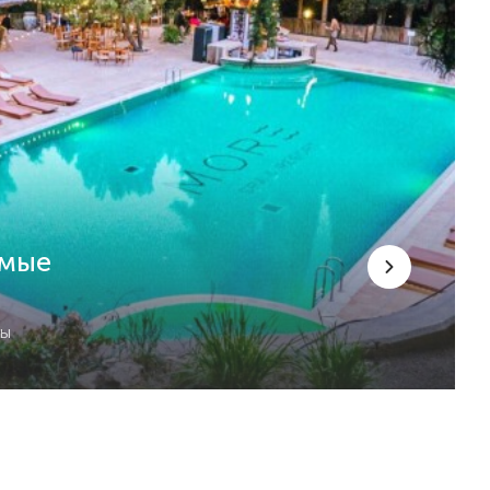
емые
сы