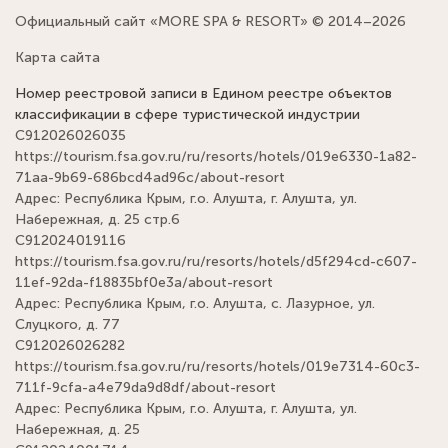
Официальный сайт «MORE SPA & RESORT» © 2014–2026
Карта сайта
Номер реестровой записи в Едином реестре объектов
классификации в сфере туристической индустрии
С912026026035
https://tourism.fsa.gov.ru/ru/resorts/hotels/019e6330-1a82-
71aa-9b69-686bcd4ad96c/about-resort
Адрес: Республика Крым, г.о. Алушта, г. Алушта, ул.
Набережная, д. 25 стр.6
С912024019116
https://tourism.fsa.gov.ru/ru/resorts/hotels/d5f294cd-c607-
11ef-92da-f18835bf0e3a/about-resort
Адрес: Республика Крым, г.о. Алушта, с. Лазурное, ул.
Слуцкого, д. 77
С912026026282
https://tourism.fsa.gov.ru/ru/resorts/hotels/019e7314-60c3-
711f-9cfa-a4e79da9d8df/about-resort
Адрес: Республика Крым, г.о. Алушта, г. Алушта, ул.
Набережная, д. 25