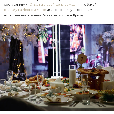
состязаниями.
Отметьте свой день рождения
, юбилей,
свадьбу на Черном море
или годовщину с хорошим
настроением в нашем банкетном зале в Крыму.