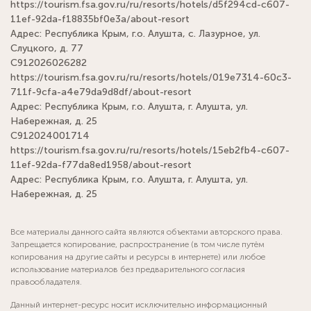
https://tourism.fsa.gov.ru/ru/resorts/hotels/d5f294cd-c607-
11ef-92da-f18835bf0e3a/about-resort
Адрес: Республика Крым, г.о. Алушта, с. Лазурное, ул.
Слуцкого, д. 77
С912026026282
https://tourism.fsa.gov.ru/ru/resorts/hotels/019e7314-60c3-
711f-9cfa-a4e79da9d8df/about-resort
Адрес: Республика Крым, г.о. Алушта, г. Алушта, ул.
Набережная, д. 25
С912024001714
https://tourism.fsa.gov.ru/ru/resorts/hotels/15eb2fb4-c607-
11ef-92da-f77da8ed1958/about-resort
Адрес: Республика Крым, г.о. Алушта, г. Алушта, ул.
Набережная, д. 25
Все материалы данного сайта являются объектами авторского права.
Запрещается копирование, распространение (в том числе путём
копирования на другие сайты и ресурсы в интернете) или любое
использование материалов без предварительного согласия
правообладателя.
Данный интернет-ресурс носит исключительно информационный