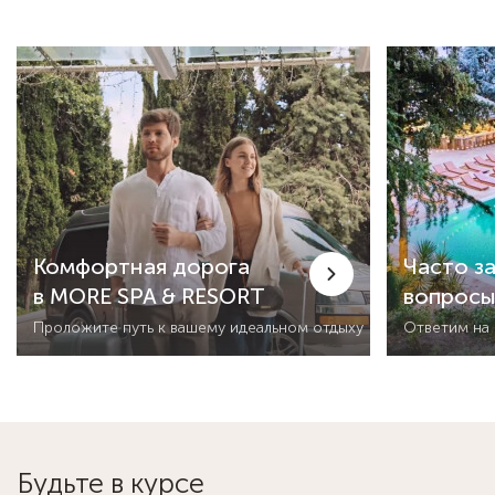
Комфортная дорога
Часто з
в MORE SPA & RESORT
вопрос
Проложите путь к вашему идеальном отдыху
Ответим на
Будьте в курсе