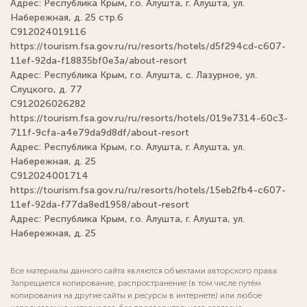
Адрес: Республика Крым, г.о. Алушта, г. Алушта, ул.
Набережная, д. 25 стр.6
С912024019116
https://tourism.fsa.gov.ru/ru/resorts/hotels/d5f294cd-c607-
11ef-92da-f18835bf0e3a/about-resort
Адрес: Республика Крым, г.о. Алушта, с. Лазурное, ул.
Слуцкого, д. 77
С912026026282
https://tourism.fsa.gov.ru/ru/resorts/hotels/019e7314-60c3-
711f-9cfa-a4e79da9d8df/about-resort
Адрес: Республика Крым, г.о. Алушта, г. Алушта, ул.
Набережная, д. 25
С912024001714
https://tourism.fsa.gov.ru/ru/resorts/hotels/15eb2fb4-c607-
11ef-92da-f77da8ed1958/about-resort
Адрес: Республика Крым, г.о. Алушта, г. Алушта, ул.
Набережная, д. 25
Все материалы данного сайта являются объектами авторского права.
Запрещается копирование, распространение (в том числе путём
копирования на другие сайты и ресурсы в интернете) или любое