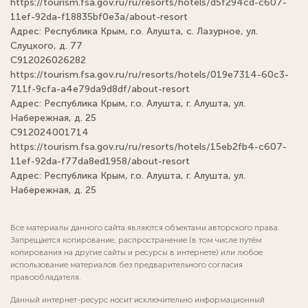
https://tourism.fsa.gov.ru/ru/resorts/hotels/d5f294cd-c607-
11ef-92da-f18835bf0e3a/about-resort
Адрес: Республика Крым, г.о. Алушта, с. Лазурное, ул.
Слуцкого, д. 77
С912026026282
https://tourism.fsa.gov.ru/ru/resorts/hotels/019e7314-60c3-
711f-9cfa-a4e79da9d8df/about-resort
Адрес: Республика Крым, г.о. Алушта, г. Алушта, ул.
Набережная, д. 25
С912024001714
https://tourism.fsa.gov.ru/ru/resorts/hotels/15eb2fb4-c607-
11ef-92da-f77da8ed1958/about-resort
Адрес: Республика Крым, г.о. Алушта, г. Алушта, ул.
Набережная, д. 25
Все материалы данного сайта являются объектами авторского права.
Запрещается копирование, распространение (в том числе путём
копирования на другие сайты и ресурсы в интернете) или любое
использование материалов без предварительного согласия
правообладателя.
Данный интернет-ресурс носит исключительно информационный