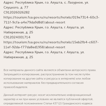
Адрес: Республика Крым, г.о. Алушта, с. Лазурное, ул.
Слуцкого, д. 77
С912026026282
https://tourism.fsa.gov.ru/ru/resorts/hotels/019e7314-60c3-
711f-9cfa-a4e79da9d8df/about-resort
Адрес: Республика Крым, г.о. Алушта, г. Алушта, ул.
Набережная, д. 25
С912024001714
https://tourism.fsa.gov.ru/ru/resorts/hotels/15eb2fb4-c607-
11ef-92da-f77da8ed1958/about-resort
Адрес: Республика Крым, г.о. Алушта, г. Алушта, ул.
Набережная, д. 25
Все материалы данного сайта являются объектами авторского права.
Запрещается копирование, распространение (в том числе путём
копирования на другие сайты и ресурсы в интернете) или любое
использование материалов без предварительного согласия
правообладателя.
Данный интернет-ресурс носит исключительно информационный
характер и ни при каких условиях не является публичной офертой,
определяемой положениями Статьи 437 (2) Гражданского кодекса