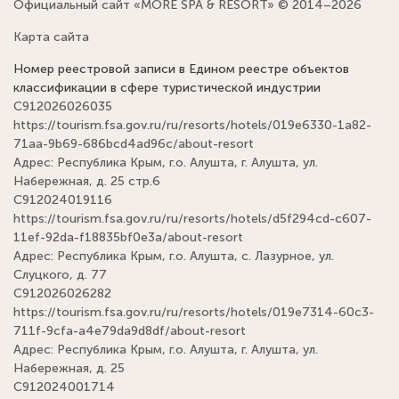
Официальный сайт «MORE SPA & RESORT» © 2014–2026
Карта сайта
Номер реестровой записи в Едином реестре объектов
классификации в сфере туристической индустрии
С912026026035
https://tourism.fsa.gov.ru/ru/resorts/hotels/019e6330-1a82-
71aa-9b69-686bcd4ad96c/about-resort
Адрес: Республика Крым, г.о. Алушта, г. Алушта, ул.
Набережная, д. 25 стр.6
С912024019116
https://tourism.fsa.gov.ru/ru/resorts/hotels/d5f294cd-c607-
11ef-92da-f18835bf0e3a/about-resort
Адрес: Республика Крым, г.о. Алушта, с. Лазурное, ул.
Слуцкого, д. 77
С912026026282
https://tourism.fsa.gov.ru/ru/resorts/hotels/019e7314-60c3-
711f-9cfa-a4e79da9d8df/about-resort
Адрес: Республика Крым, г.о. Алушта, г. Алушта, ул.
Набережная, д. 25
С912024001714