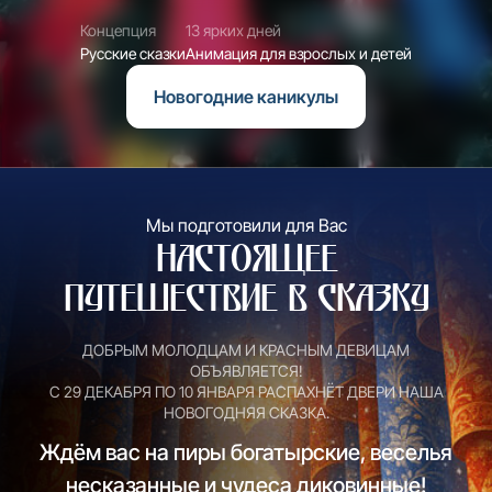
Концепция
13 ярких дней
Русские сказки
Анимация для взрослых и детей
Новогодние каникулы
Мы подготовили для Вас
Настоящее
путешествие в сказку
ДОБРЫМ МОЛОДЦАМ И КРАСНЫМ ДЕВИЦАМ
ОБЪЯВЛЯЕТСЯ!
С 29 ДЕКАБРЯ ПО 10 ЯНВАРЯ РАСПАХНЁТ ДВЕРИ НАША
НОВОГОДНЯЯ СКАЗКА.
Ждём вас на пиры богатырские, веселья
несказанные и чудеса диковинные!