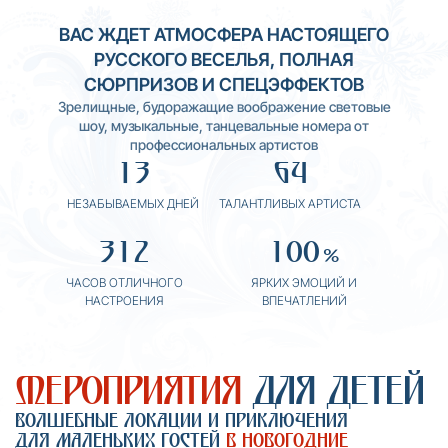
7
9
2
0
7
5
6
5
4
4
ВАС ЖДЕТ АТМОСФЕРА НАСТОЯЩЕГО
8
0
3
1
РУССКОГО ВЕСЕЛЬЯ, ПОЛНАЯ
8
6
7
6
5
5
СЮРПРИЗОВ И СПЕЦЭФФЕКТОВ
9
1
4
2
9
7
8
7
6
6
Зрелищные, будоражащие воображение световые
шоу, музыкальные, танцевальные номера от
0
2
5
3
0
8
9
8
7
7
профессиональных артистов
1
3
6
4
1
9
0
9
8
8
НЕЗАБЫВАЕМЫХ ДНЕЙ
ТАЛАНТЛИВЫХ АРТИСТА
2
0
1
0
9
9
3
1
2
1
0
0
%
ЧАСОВ ОТЛИЧНОГО
ЯРКИХ ЭМОЦИЙ И
НАСТРОЕНИЯ
ВПЕЧАТЛЕНИЙ
Мероприятия
для детей
Волшебные локации и приключения
для маленьких гостей
в новогодние