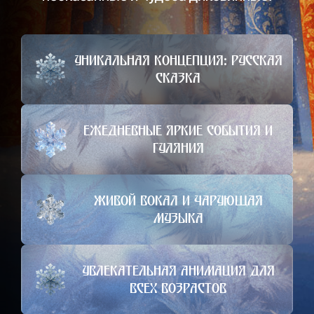
Уникальная концепция: Русская
сказка
Ежедневные яркие события и
гуляния
Живой вокал и чарующая
музыка
Увлекательная анимация для
всех возрастов