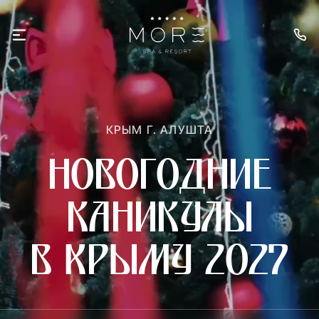
КРЫМ Г. АЛУШТА
Новогодние
каникулы
в Крыму 2027