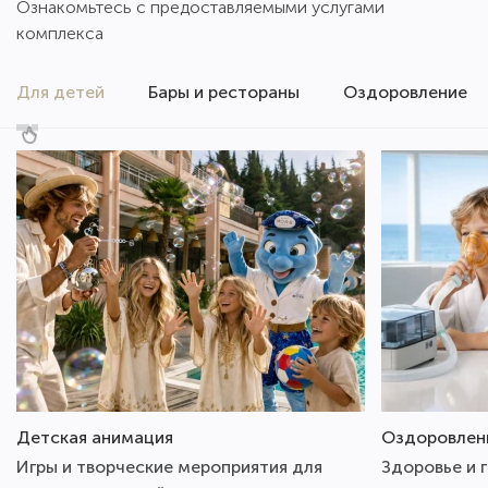
Ознакомьтесь с предоставляемыми услугами
мнению, се
комплекса
Крыму: мно
не было та
было к кон
Для детей
Бары и рестораны
Оздоровление
здесь нет 
адекватных
как отель 
именно ник
Спасибо! Е
Детская анимация
Оздоровлен
Игры и творческие мероприятия для
Здоровье и 