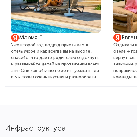
Мария Г.
Евге
Уже второй год подряд приезжаем в
Отдыхали в
отель Море и как всегда вы на высоте!)
отеле 4 го
спасибо, что даете родителям отдохнуть
вернуться.
и развлекайте детей на протяжении всего
знакомые 
дня) Они как обычно не хотят уезжать, да
понравилос
и мы тоже) очень вкусная и разнообразная
команды: 
кухня, вежливый и приветливый персонал,
детей и вз
всегда с улыбкой встречают от админ
очень понр
состава, до садовника! Это правда для
мы бегали 
гостей дорогого стоит. Желаем вам
день посто
процветания, развития, как всегда полной
активностя
наполняемости и только довольных
праздник, 
туристов!)
химическим
Инфраструктура
для детей и
Отличная ш