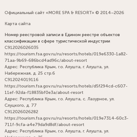
Официальный сайт «MORE SPA & RESORT» © 2014–2026
Карта сайта
Номер реестровой записи в Едином реестре объектов
классификации в сфере туристической индустрии
С912026026035
https://tourism.fsa.gov.ru/ru/resorts/hotels/019e6330-1a82-
71aa-9b69-686bcd4ad96c/about-resort
Адрес: Республика Крым, г.о. Алушта, г. Алушта, ул.
Набережная, д. 25 стр.6
С912024019116
https://tourism.fsa.gov.ru/ru/resorts/hotels/d5f294cd-c607-
11ef-92da-f18835bf0e3a/about-resort
Адрес: Республика Крым, г.о. Алушта, с. Лазурное, ул.
Слуцкого, д. 77
С912026026282
https://tourism.fsa.gov.ru/ru/resorts/hotels/019e7314-60c3-
711f-9cfa-a4e79da9d8df/about-resort
Адрес: Республика Крым, г.о. Алушта, г. Алушта, ул.