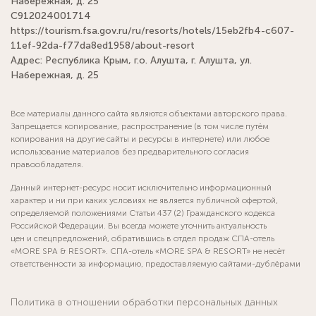
Набережная, д. 25
С912024001714
https://tourism.fsa.gov.ru/ru/resorts/hotels/15eb2fb4-c607-
11ef-92da-f77da8ed1958/about-resort
Адрес: Республика Крым, г.о. Алушта, г. Алушта, ул.
Набережная, д. 25
Все материалы данного сайта являются объектами авторского права.
Запрещается копирование, распространение (в том числе путём
копирования на другие сайты и ресурсы в интернете) или любое
использование материалов без предварительного согласия
правообладателя.
Данный интернет-ресурс носит исключительно информационный
характер и ни при каких условиях не является публичной офертой,
определяемой положениями Статьи 437 (2) Гражданского кодекса
Российской Федерации. Вы всегда можете уточнить актуальность
цен и спецпредложений, обратившись в отдел продаж СПА-отель
«MORE SPA & RESORT». СПА-отель «MORE SPA & RESORT» не несёт
ответственности за информацию, предоставляемую сайтами-дублёрами
Политика в отношении обработки персональных данных