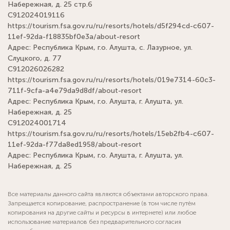
Набережная, д. 25 стр.6
С912024019116
https://tourism.fsa.gov.ru/ru/resorts/hotels/d5f294cd-c607-
11ef-92da-f18835bf0e3a/about-resort
Адрес: Республика Крым, г.о. Алушта, с. Лазурное, ул.
Слуцкого, д. 77
С912026026282
https://tourism.fsa.gov.ru/ru/resorts/hotels/019e7314-60c3-
711f-9cfa-a4e79da9d8df/about-resort
Адрес: Республика Крым, г.о. Алушта, г. Алушта, ул.
Набережная, д. 25
С912024001714
https://tourism.fsa.gov.ru/ru/resorts/hotels/15eb2fb4-c607-
11ef-92da-f77da8ed1958/about-resort
Адрес: Республика Крым, г.о. Алушта, г. Алушта, ул.
Набережная, д. 25
Все материалы данного сайта являются объектами авторского права.
Запрещается копирование, распространение (в том числе путём
копирования на другие сайты и ресурсы в интернете) или любое
использование материалов без предварительного согласия