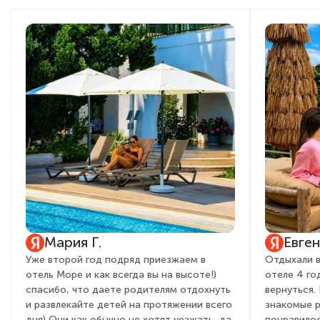
Мария Г.
Евге
Уже второй год подряд приезжаем в
Отдыхали в
отель Море и как всегда вы на высоте!)
отеле 4 го
спасибо, что даете родителям отдохнуть
вернуться.
и развлекайте детей на протяжении всего
знакомые 
дня) Они как обычно не хотят уезжать, да
понравилос