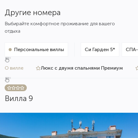
Другие номера
Выбирайте комфортное проживание для вашего
отдыха
Персональные виллы
Си Гарден 5*
СПА-
О вилле
Люкс с двумя спальнями Премиум
Вилла 9