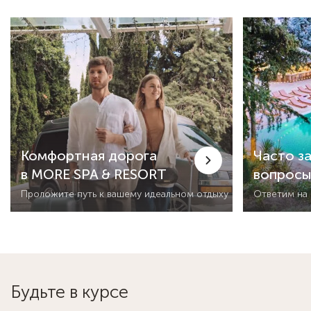
Комфортная дорога
Часто з
в MORE SPA & RESORT
вопрос
Проложите путь к вашему идеальном отдыху
Ответим на
Будьте в курсе