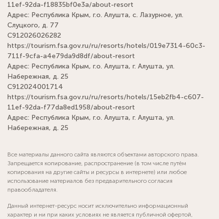
11ef-92da-f18835bf0e3a/about-resort
Адрес: Республика Крым, г.о. Алушта, с. Лазурное, ул.
Слуцкого, д. 77
С912026026282
https://tourism.fsa.gov.ru/ru/resorts/hotels/019e7314-60c3-
711f-9cfa-a4e79da9d8df/about-resort
Адрес: Республика Крым, г.о. Алушта, г. Алушта, ул.
Набережная, д. 25
С912024001714
https://tourism.fsa.gov.ru/ru/resorts/hotels/15eb2fb4-c607-
11ef-92da-f77da8ed1958/about-resort
Адрес: Республика Крым, г.о. Алушта, г. Алушта, ул.
Набережная, д. 25
Все материалы данного сайта являются объектами авторского права.
Запрещается копирование, распространение (в том числе путём
копирования на другие сайты и ресурсы в интернете) или любое
использование материалов без предварительного согласия
правообладателя.
Данный интернет-ресурс носит исключительно информационный
характер и ни при каких условиях не является публичной офертой,