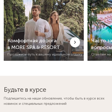
Комфортная дорога
Часто з
в MORE SPA & RESORT
вопрос
Проложите путь к вашему идеальном отдыху
Ответим на
Будьте в курсе
Подпишитесь на наши обновления, чтобы быть в курсе всех
новинок и специальных предложений