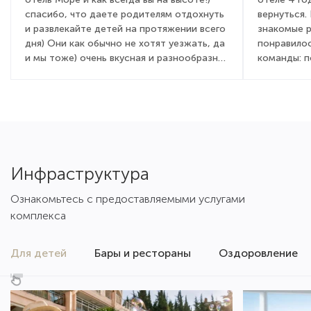
спасибо, что даете родителям отдохнуть
вернуться.
и развлекайте детей на протяжении всего
знакомые 
дня) Они как обычно не хотят уезжать, да
понравилос
и мы тоже) очень вкусная и разнообразная
команды: 
кухня, вежливый и приветливый персонал,
детей и вз
всегда с улыбкой встречают от админ
очень понр
состава, до садовника! Это правда для
мы бегали 
гостей дорогого стоит. Желаем вам
день посто
процветания, развития, как всегда полной
активностя
наполняемости и только довольных
праздник, 
туристов!)
химическим
Инфраструктура
для детей и
Отличная ш
Ознакомьтесь с предоставляемыми услугами
мнению, се
комплекса
Крыму: мно
не было та
было к кон
Для детей
Бары и рестораны
Оздоровление
здесь нет 
адекватных
как отель 
именно ник