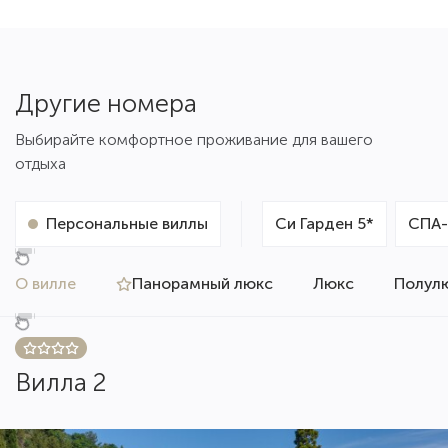
Другие номера
Выбирайте комфортное проживание для вашего
отдыха
Персональные виллы
Си Гарден 5*
СПА-
О вилле
Панорамный люкс
Люкс
Полул
Вилла 2