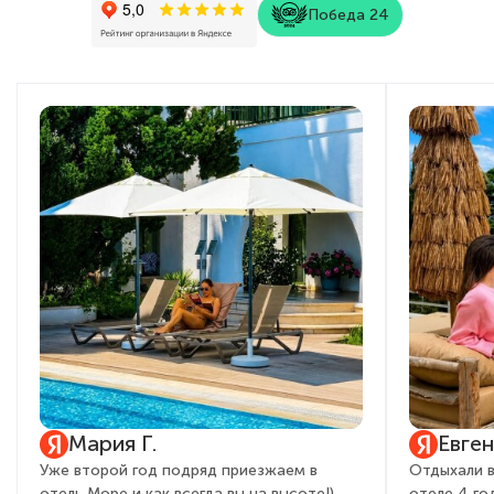
Победа 24
Мария Г.
Евге
Уже второй год подряд приезжаем в
Отдыхали в
отель Море и как всегда вы на высоте!)
отеле 4 го