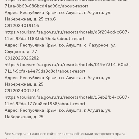
71aa-9b69-686bcd4ad96c/about-resort
Адрес: Республика Крым, г.о. Алушта, г. Алушта, ул.
Набережная, д. 25 стр.6
С912024019116
https://tourism.fsa.gov.ru/ru/resorts/hotels/d5f294cd-c607-
11ef-92da-f18835bf0e3a/about-resort
Адрес: Республика Крым, г.о. Алушта, с. Лазурное, ул.
Слуцкого, д. 77
С912026026282
https://tourism.fsa.gov.ru/ru/resorts/hotels/019e7314-60c3-
711f-9cfa-a4e79da9d8df/about-resort
Адрес: Республика Крым, г.о. Алушта, г. Алушта, ул.
Набережная, д. 25
С912024001714
https://tourism.fsa.gov.ru/ru/resorts/hotels/15eb2fb4-c607-
11ef-92da-f77da8ed1958/about-resort
Адрес: Республика Крым, г.о. Алушта, г. Алушта, ул.
Набережная, д. 25
Все материалы данного сайта являются объектами авторского права.