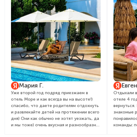
Мария Г.
Евге
Уже второй год подряд приезжаем в
Отдыхали в
отель Море и как всегда вы на высоте!)
отеле 4 го
спасибо, что даете родителям отдохнуть
вернуться.
и развлекайте детей на протяжении всего
знакомые 
дня) Они как обычно не хотят уезжать, да
понравилос
и мы тоже) очень вкусная и разнообразная
команды: 
кухня, вежливый и приветливый персонал,
детей и вз