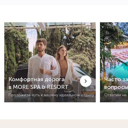
Комфортная дорога
Часто з
в MORE SPA & RESORT
вопрос
Проложите путь к вашему идеальном отдыху
Ответим на