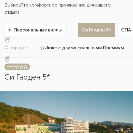
Выбирайте комфортное проживание для вашего
отдыха
Персональные виллы
Си Гарден 5*
СПА-
О корпусе
Люкс с двумя спальнями Премиум
Си Гарден 5*