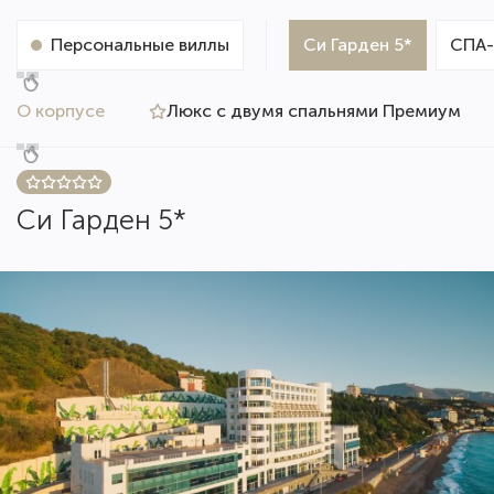
Персональные виллы
Си Гарден 5*
СПА-
О корпусе
Люкс с двумя спальнями Премиум
Си Гарден 5*