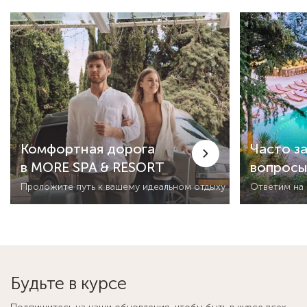
Комфортная дорога
Часто з
в MORE SPA & RESORT
вопрос
Проложите путь к вашему идеальном отдыху
Ответим на
Будьте в курсе