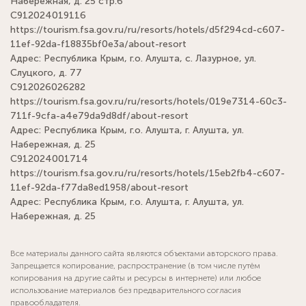
Набережная, д. 25 стр.6
С912024019116
https://tourism.fsa.gov.ru/ru/resorts/hotels/d5f294cd-c607-
11ef-92da-f18835bf0e3a/about-resort
Адрес: Республика Крым, г.о. Алушта, с. Лазурное, ул.
Слуцкого, д. 77
С912026026282
https://tourism.fsa.gov.ru/ru/resorts/hotels/019e7314-60c3-
711f-9cfa-a4e79da9d8df/about-resort
Адрес: Республика Крым, г.о. Алушта, г. Алушта, ул.
Набережная, д. 25
С912024001714
https://tourism.fsa.gov.ru/ru/resorts/hotels/15eb2fb4-c607-
11ef-92da-f77da8ed1958/about-resort
Адрес: Республика Крым, г.о. Алушта, г. Алушта, ул.
Набережная, д. 25
Все материалы данного сайта являются объектами авторского права.
Запрещается копирование, распространение (в том числе путём
копирования на другие сайты и ресурсы в интернете) или любое
использование материалов без предварительного согласия
правообладателя.