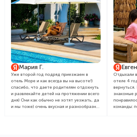
Мария Г.
Евге
Уже второй год подряд приезжаем в
Отдыхали в
отель Море и как всегда вы на высоте!)
отеле 4 го
спасибо, что даете родителям отдохнуть
вернуться.
и развлекайте детей на протяжении всего
знакомые 
дня) Они как обычно не хотят уезжать, да
понравилос
и мы тоже) очень вкусная и разнообразная
команды: 
кухня, вежливый и приветливый персонал,
детей и вз
всегда с улыбкой встречают от админ
очень понр
состава, до садовника! Это правда для
мы бегали 
гостей дорогого стоит. Желаем вам
день посто