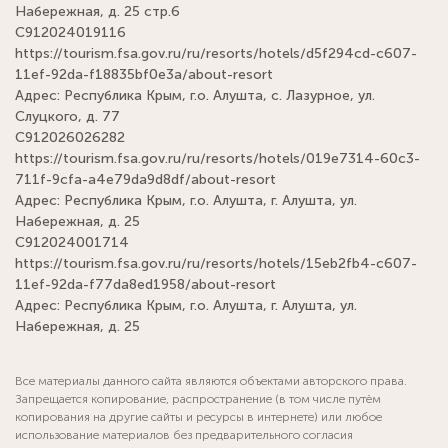
Набережная, д. 25 стр.6
С912024019116
https://tourism.fsa.gov.ru/ru/resorts/hotels/d5f294cd-c607-
11ef-92da-f18835bf0e3a/about-resort
Адрес: Республика Крым, г.о. Алушта, с. Лазурное, ул.
Слуцкого, д. 77
С912026026282
https://tourism.fsa.gov.ru/ru/resorts/hotels/019e7314-60c3-
711f-9cfa-a4e79da9d8df/about-resort
Адрес: Республика Крым, г.о. Алушта, г. Алушта, ул.
Набережная, д. 25
С912024001714
https://tourism.fsa.gov.ru/ru/resorts/hotels/15eb2fb4-c607-
11ef-92da-f77da8ed1958/about-resort
Адрес: Республика Крым, г.о. Алушта, г. Алушта, ул.
Набережная, д. 25
Все материалы данного сайта являются объектами авторского права.
Запрещается копирование, распространение (в том числе путём
копирования на другие сайты и ресурсы в интернете) или любое
использование материалов без предварительного согласия