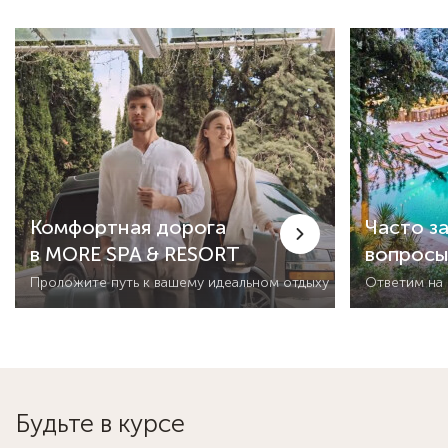
Комфортная дорога
Часто з
в MORE SPA & RESORT
вопрос
Проложите путь к вашему идеальном отдыху
Ответим на
Будьте в курсе