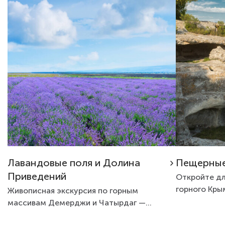
Отличная ш
мнению, се
Крыму: мно
не было та
было к кон
здесь нет 
адекватных
как отель 
именно ник
Спасибо! Е
Лавандовые поля и Долина
Пещерные
Приведений
Откройте дл
горного Кры
Живописная экскурсия по горным
экскурсии с
массивам Демерджи и Чатырдаг —
идеальный выбор для тех, кто хочет...