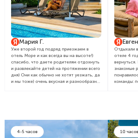
Мария Г.
Евге
Уже второй год подряд приезжаем в
Отдыхали в
отель Море и как всегда вы на высоте!)
отеле 4 го
спасибо, что даете родителям отдохнуть
вернуться.
и развлекайте детей на протяжении всего
знакомые 
дня) Они как обычно не хотят уезжать, да
понравилос
и мы тоже) очень вкусная и разнообразная
команды: 
кухня, вежливый и приветливый персонал,
детей и вз
всегда с улыбкой встречают от админ
очень понр
состава, до садовника! Это правда для
мы бегали 
гостей дорогого стоит. Желаем вам
день посто
процветания, развития, как всегда полной
активностя
наполняемости и только довольных
праздник, 
туристов!)
химическим
4-5 часов
10 часо
для детей и