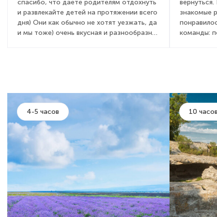
спасибо, что даете родителям отдохнуть
вернуться.
и развлекайте детей на протяжении всего
знакомые 
дня) Они как обычно не хотят уезжать, да
понравилос
и мы тоже) очень вкусная и разнообразная
команды: 
кухня, вежливый и приветливый персонал,
детей и вз
всегда с улыбкой встречают от админ
очень понр
состава, до садовника! Это правда для
мы бегали 
гостей дорогого стоит. Желаем вам
день посто
процветания, развития, как всегда полной
активностя
наполняемости и только довольных
праздник, 
туристов!)
химическим
4-5 часов
10 часо
для детей и
Отличная ш
мнению, се
Крыму: мно
не было та
было к кон
здесь нет 
адекватных
как отель 
именно ник
Спасибо! Е