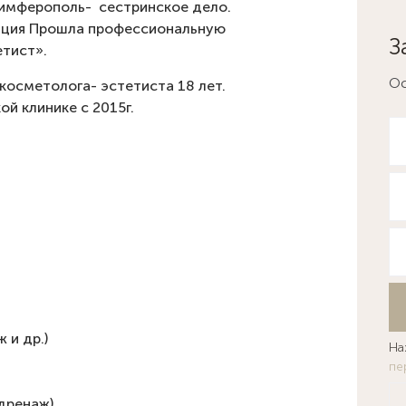
Симферополь-
сестринское дело.
тация Прошла профессиональную
З
тист».
Ос
косметолога- эстетиста 18 лет.
й клинике с 2015г.
 и др.)
На
пе
дренаж).