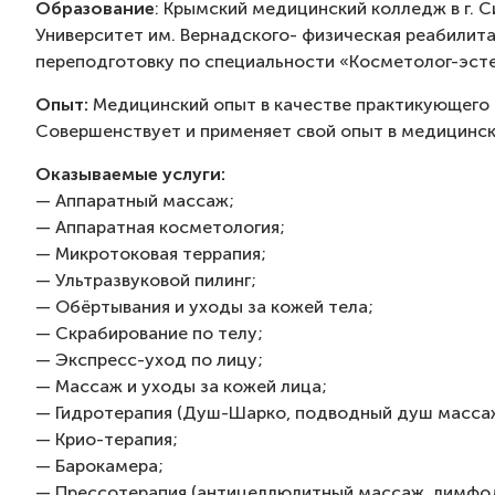
Образование
: Крымский медицинский колледж в г. 
Университет им. Вернадского- физическая реабили
переподготовку по специальности «Косметолог-эсте
Опыт:
Медицинский опыт в качестве практикующего 
Совершенствует и применяет свой опыт в медицинско
Оказываемые услуги:
— Аппаратный массаж;
— Аппаратная косметология;
— Микротоковая террапия;
— Ультразвуковой пилинг;
— Обёртывания и уходы за кожей тела;
— Скрабирование по телу;
— Экспресс-уход по лицу;
— Массаж и уходы за кожей лица;
— Гидротерапия (Душ-Шарко, подводный душ массаж
— Крио-терапия;
— Барокамера;
— Прессотерапия (антицеллюлитный массаж, лимфо