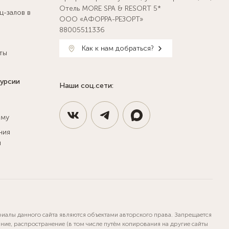
Отель MORE SPA & RESORT 5*
ц-залов в
ООО «АФОРРА-РЕЗОРТ»
88005511336
Как к нам добраться?
ты
курсии
Наши соц.сети:
ыму
ния
и
риалы данного сайта являются объектами авторского права. Запрещается
ние, распространение (в том числе путём копирования на другие сайты