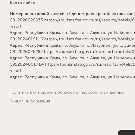
Карта сайта
Номер реестровой записи в Едином реестре объектов клас
С912026026035
https://tourism.fsa.gov.ru/ru/resorts/hot
resort
Адрес: Республика Крым, г.о. Алушта, г. Алушта, ул. Набережна
С912024019116
https://tourism.fsa.gov.ru/ru/resorts/hote
Адрес: Республика Крым, г.о. Алушта, с. Лазурное, ул. Слуцког
С912026026282
https://tourism.fsa.gov.ru/ru/resorts/hote
Адрес: Республика Крым, г.о. Алушта, г. Алушта, ул. Набережн
С912024001714
https://tourism.fsa.gov.ru/ru/resorts/hote
resort
Адрес: Республика Крым, г.о. Алушта, г. Алушта, ул. Набережн
Политика в отношении обработки персональных данных
Общая информация