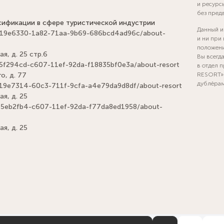
и ресурс
без пред
сификации в сфере туристической индустрии
Данный и
els/019e6330-1a82-71aa-9b69-686bcd4ad96c/about-
и ни при
положени
я, д. 25 стр.6
Вы всегд
ls/d5f294cd-c607-11ef-92da-f18835bf0e3a/about-resort
в отдел 
о, д. 77
RESORT» 
дублёра
ls/019e7314-60c3-711f-9cfa-a4e79da9d8df/about-resort
ая, д. 25
ls/15eb2fb4-c607-11ef-92da-f77da8ed1958/about-
ая, д. 25