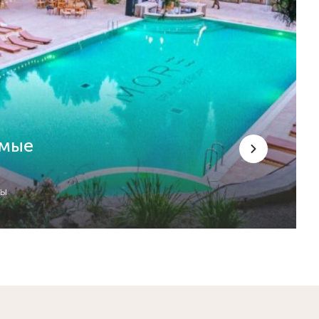
емые
сы