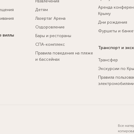
Развлечения
Аренда конферен
ещения
Детям
Крыму
ивания
Лазертаг Арена
Дни рождения
Оздоровление
Фуршеты и банке
е виллы
Бары и рестораны
СПА-комплекс
Транспорт и экс
Правила поведения на пляже
и бассейнах
Трансфер
Экскурсии по Кр
Правила пользова
электромобилям
Все мате
копирова