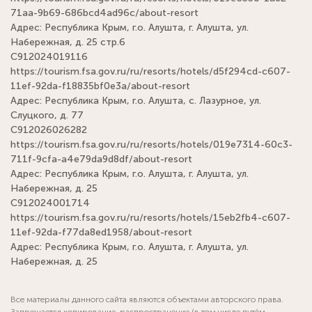
71aa-9b69-686bcd4ad96c/about-resort
Адрес: Республика Крым, г.о. Алушта, г. Алушта, ул.
Набережная, д. 25 стр.6
С912024019116
https://tourism.fsa.gov.ru/ru/resorts/hotels/d5f294cd-c607-
11ef-92da-f18835bf0e3a/about-resort
Адрес: Республика Крым, г.о. Алушта, с. Лазурное, ул.
Слуцкого, д. 77
С912026026282
https://tourism.fsa.gov.ru/ru/resorts/hotels/019e7314-60c3-
711f-9cfa-a4e79da9d8df/about-resort
Адрес: Республика Крым, г.о. Алушта, г. Алушта, ул.
Набережная, д. 25
С912024001714
https://tourism.fsa.gov.ru/ru/resorts/hotels/15eb2fb4-c607-
11ef-92da-f77da8ed1958/about-resort
Адрес: Республика Крым, г.о. Алушта, г. Алушта, ул.
Набережная, д. 25
Все материалы данного сайта являются объектами авторского права.