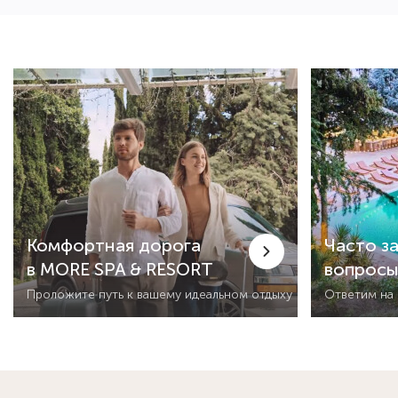
Комфортная дорога
Часто з
в MORE SPA & RESORT
вопрос
Проложите путь к вашему идеальном отдыху
Ответим на