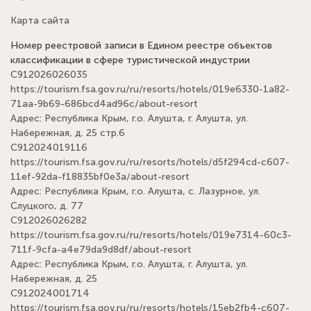
Карта сайта
Номер реестровой записи в Едином реестре объектов
классификации в сфере туристической индустрии
С912026026035
https://tourism.fsa.gov.ru/ru/resorts/hotels/019e6330-1a82-
71aa-9b69-686bcd4ad96c/about-resort
Адрес: Республика Крым, г.о. Алушта, г. Алушта, ул.
Набережная, д. 25 стр.6
С912024019116
https://tourism.fsa.gov.ru/ru/resorts/hotels/d5f294cd-c607-
11ef-92da-f18835bf0e3a/about-resort
Адрес: Республика Крым, г.о. Алушта, с. Лазурное, ул.
Слуцкого, д. 77
С912026026282
https://tourism.fsa.gov.ru/ru/resorts/hotels/019e7314-60c3-
711f-9cfa-a4e79da9d8df/about-resort
Адрес: Республика Крым, г.о. Алушта, г. Алушта, ул.
Набережная, д. 25
С912024001714
https://tourism.fsa.gov.ru/ru/resorts/hotels/15eb2fb4-c607-