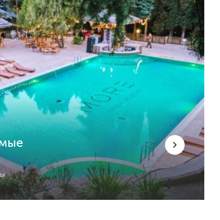
емые
сы