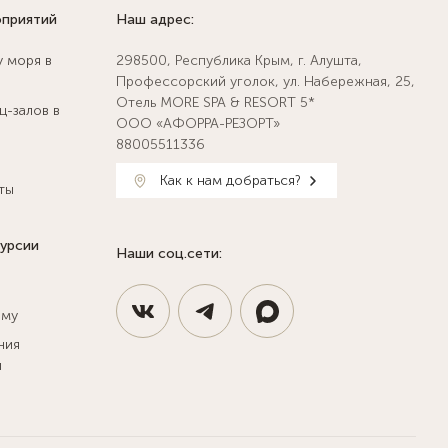
оприятий
Наш адрес:
у моря в
298500, Республика Крым, г. Алушта,
Профессорский уголок, ул. Набережная, 25,
Отель MORE SPA & RESORT 5*
ц-залов в
ООО «АФОРРА-РЕЗОРТ»
88005511336
Как к нам добраться?
ты
курсии
Наши соц.сети:
ыму
ния
и