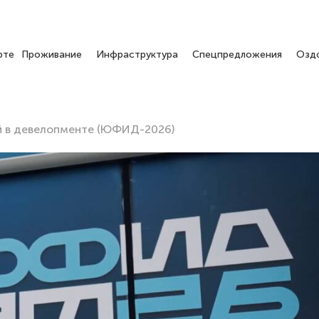
рте
Проживание
Инфраструктура
Спецпредложения
Озд
 в девелопменте (ЮФИД-2026)