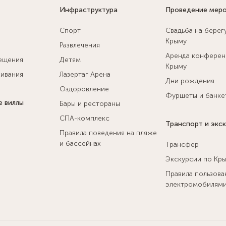
Инфраструктура
Проведение мер
Спорт
Свадьба на берег
Крыму
Развлечения
Аренда конферен
ещения
Детям
Крыму
ивания
Лазертаг Арена
Дни рождения
Оздоровление
Фуршеты и банке
е виллы
Бары и рестораны
СПА-комплекс
Транспорт и экс
Правила поведения на пляже
и бассейнах
Трансфер
Экскурсии по Кр
Правила пользова
электромобилям