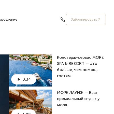
оровление
Забронировать
Консьерж-сервис MORE
SPA & RESORT — это
больше, чем помощь
гостям.
0:34
MОРЕ ЛАУНЖ — Ваш
премиальный отдых у
моря.