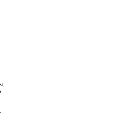
и
ы,
.
A