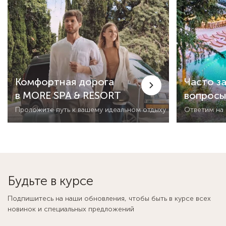
Комфортная дорога
Часто з
в MORE SPA & RESORT
вопрос
Проложите путь к вашему идеальном отдыху
Ответим на
Будьте в курсе
Подпишитесь на наши обновления, чтобы быть в курсе всех
новинок и специальных предложений