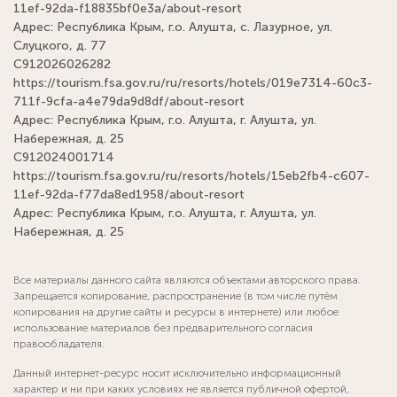
11ef-92da-f18835bf0e3a/about-resort
Адрес: Республика Крым, г.о. Алушта, с. Лазурное, ул.
Слуцкого, д. 77
С912026026282
https://tourism.fsa.gov.ru/ru/resorts/hotels/019e7314-60c3-
711f-9cfa-a4e79da9d8df/about-resort
Адрес: Республика Крым, г.о. Алушта, г. Алушта, ул.
Набережная, д. 25
С912024001714
https://tourism.fsa.gov.ru/ru/resorts/hotels/15eb2fb4-c607-
11ef-92da-f77da8ed1958/about-resort
Адрес: Республика Крым, г.о. Алушта, г. Алушта, ул.
Набережная, д. 25
Все материалы данного сайта являются объектами авторского права.
Запрещается копирование, распространение (в том числе путём
копирования на другие сайты и ресурсы в интернете) или любое
использование материалов без предварительного согласия
правообладателя.
Данный интернет-ресурс носит исключительно информационный
характер и ни при каких условиях не является публичной офертой,