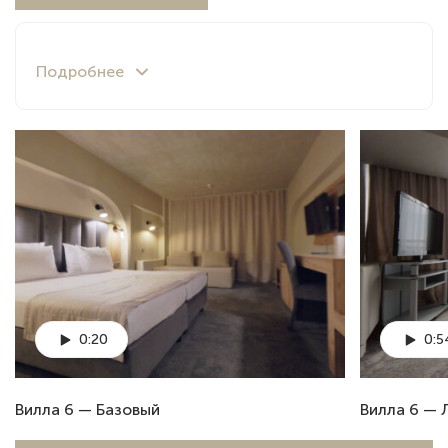
0:20
0:5
Вилла 6 — Базовый
Вилла 6 —