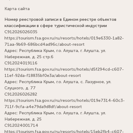
Карта сайта
Номер реестровой записи в Едином реестре объектов
классификации в сфере туристической индустрии
С912026026035
https://tourism.fsa.gov.ru/ru/resorts/hotels/019e6330-1a82-
71aa-9b69-686bcd4ad96c/about-resort
Адрес: Республика Крым, г.о. Алушта, г. Алушта, ул.
Набережная, д. 25 стр.6
С912024019116
https://tourism.fsa.gov.ru/ru/resorts/hotels/d5f294cd-c607-
11ef-92da-f18835bf0e3a/about-resort
Адрес: Республика Крым, г.о. Алушта, с. Лазурное, ул.
Слуцкого, д. 77
С912026026282
https://tourism.fsa.gov.ru/ru/resorts/hotels/019e7314-60c3-
711f-9cfa-a4e79da9d8df/about-resort
Адрес: Республика Крым, г.о. Алушта, г. Алушта, ул.
Набережная, д. 25
С912024001714
https://tourism.fsa.gov.ru/ru/resorts/hotels/15eb2fb4-c607-