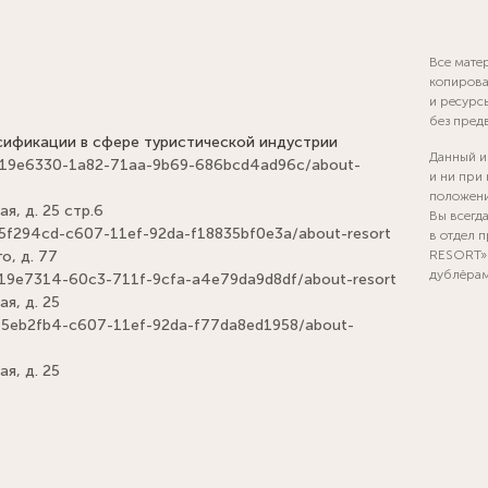
Все мате
копирова
и ресурс
без пред
сификации в сфере туристической индустрии
Данный и
els/019e6330-1a82-71aa-9b69-686bcd4ad96c/about-
и ни при
положени
я, д. 25 стр.6
Вы всегд
ls/d5f294cd-c607-11ef-92da-f18835bf0e3a/about-resort
в отдел 
о, д. 77
RESORT» 
дублёра
ls/019e7314-60c3-711f-9cfa-a4e79da9d8df/about-resort
ая, д. 25
ls/15eb2fb4-c607-11ef-92da-f77da8ed1958/about-
ая, д. 25