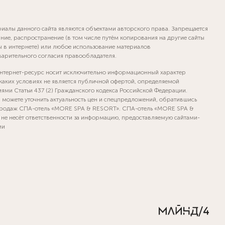
риалы данного сайта являются объектами авторского права. Запрещается
ние, распространение (в том числе путём копирования на другие сайты
ы в интернете) или любое использование материалов
варительного согласия правообладателя.
нтернет-ресурс носит исключительно информационный характер
 каких условиях не является публичной офертой, определяемой
ями Статьи 437 (2) Гражданского кодекса Российской Федерации.
а можете уточнить актуальность цен и спецпредложений, обратившись
продаж СПА-отель «MORE SPA & RESORT». СПА-отель «MORE SPA &
не несёт ответственности за информацию, предоставляемую сайтами-
ми