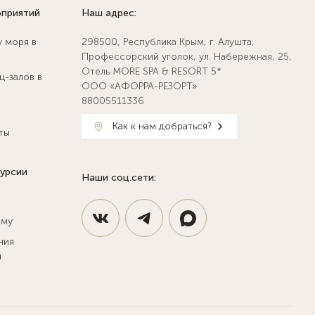
оприятий
Наш адрес:
у моря в
298500, Республика Крым, г. Алушта,
Профессорский уголок, ул. Набережная, 25,
Отель MORE SPA & RESORT 5*
ц-залов в
ООО «АФОРРА-РЕЗОРТ»
88005511336
Как к нам добраться?
ты
курсии
Наши соц.сети:
ыму
ния
и