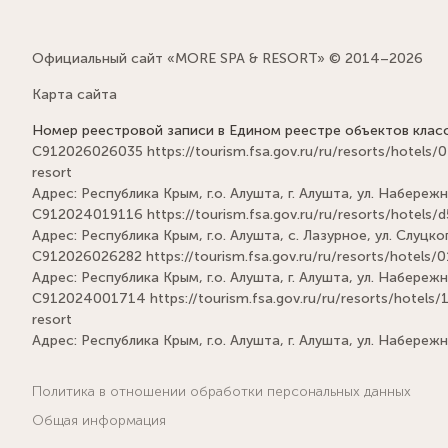
Официальный сайт «MORE SPA & RESORT» © 2014–2026
Карта сайта
Номер реестровой записи в Едином реестре объектов клас
С912026026035
https://tourism.fsa.gov.ru/ru/resorts/hot
resort
Адрес: Республика Крым, г.о. Алушта, г. Алушта, ул. Набережна
С912024019116
https://tourism.fsa.gov.ru/ru/resorts/hote
Адрес: Республика Крым, г.о. Алушта, с. Лазурное, ул. Слуцког
С912026026282
https://tourism.fsa.gov.ru/ru/resorts/hote
Адрес: Республика Крым, г.о. Алушта, г. Алушта, ул. Набережн
С912024001714
https://tourism.fsa.gov.ru/ru/resorts/hote
resort
Адрес: Республика Крым, г.о. Алушта, г. Алушта, ул. Набережн
Политика в отношении обработки персональных данных
Общая информация