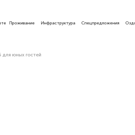
рте
Проживание
Инфраструктура
Спецпредложения
Озд
б для юных гостей