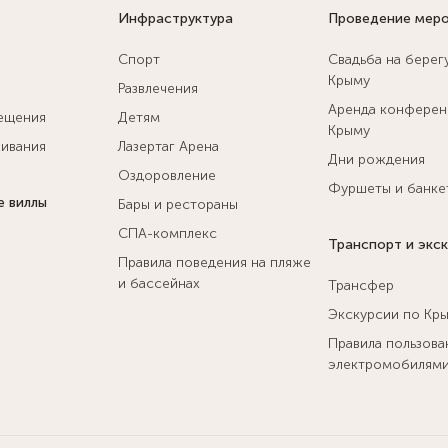
Инфраструктура
Проведение мер
Спорт
Свадьба на берег
Крыму
Развлечения
Аренда конферен
ещения
Детям
Крыму
ивания
Лазертаг Арена
Дни рождения
Оздоровление
Фуршеты и банке
е виллы
Бары и рестораны
СПА-комплекс
Транспорт и экс
Правила поведения на пляже
и бассейнах
Трансфер
Экскурсии по Кр
Правила пользова
электромобилям