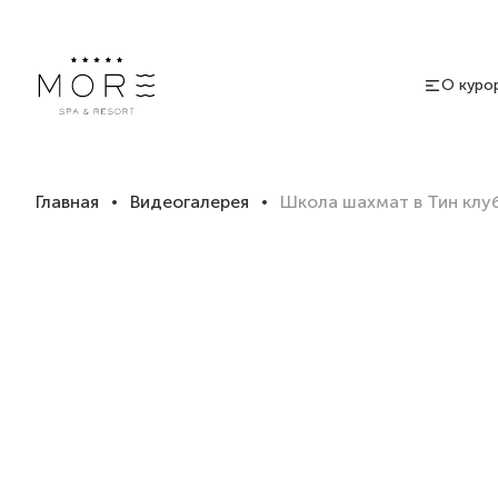
О куро
Главная
Видеогалерея
Школа шахмат в Тин клу