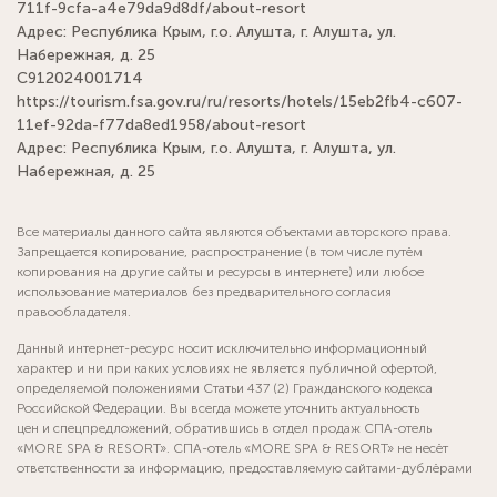
711f-9cfa-a4e79da9d8df/about-resort
Адрес: Республика Крым, г.о. Алушта, г. Алушта, ул.
Набережная, д. 25
С912024001714
https://tourism.fsa.gov.ru/ru/resorts/hotels/15eb2fb4-c607-
11ef-92da-f77da8ed1958/about-resort
Адрес: Республика Крым, г.о. Алушта, г. Алушта, ул.
Набережная, д. 25
Все материалы данного сайта являются объектами авторского права.
Запрещается копирование, распространение (в том числе путём
копирования на другие сайты и ресурсы в интернете) или любое
использование материалов без предварительного согласия
правообладателя.
Данный интернет-ресурс носит исключительно информационный
характер и ни при каких условиях не является публичной офертой,
определяемой положениями Статьи 437 (2) Гражданского кодекса
Российской Федерации. Вы всегда можете уточнить актуальность
цен и спецпредложений, обратившись в отдел продаж СПА-отель
«MORE SPA & RESORT». СПА-отель «MORE SPA & RESORT» не несёт
ответственности за информацию, предоставляемую сайтами-дублёрами