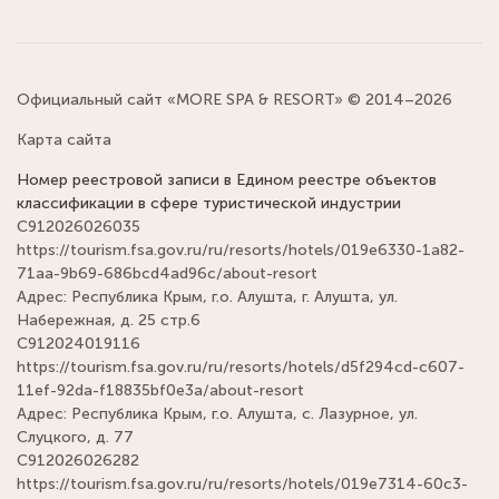
Официальный сайт «MORE SPA & RESORT» © 2014–2026
Карта сайта
Номер реестровой записи в Едином реестре объектов
классификации в сфере туристической индустрии
С912026026035
https://tourism.fsa.gov.ru/ru/resorts/hotels/019e6330-1a82-
71aa-9b69-686bcd4ad96c/about-resort
Адрес: Республика Крым, г.о. Алушта, г. Алушта, ул.
Набережная, д. 25 стр.6
С912024019116
https://tourism.fsa.gov.ru/ru/resorts/hotels/d5f294cd-c607-
11ef-92da-f18835bf0e3a/about-resort
Адрес: Республика Крым, г.о. Алушта, с. Лазурное, ул.
Слуцкого, д. 77
С912026026282
https://tourism.fsa.gov.ru/ru/resorts/hotels/019e7314-60c3-