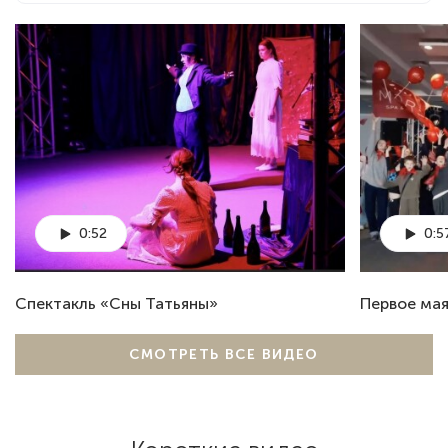
0:52
0:5
Спектакль «Сны Татьяны»
Первое мая
СМОТРЕТЬ ВСЕ ВИДЕО