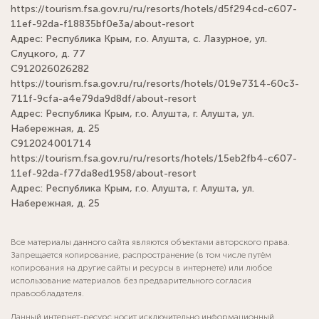
https://tourism.fsa.gov.ru/ru/resorts/hotels/d5f294cd-c607-
11ef-92da-f18835bf0e3a/about-resort
Адрес: Республика Крым, г.о. Алушта, с. Лазурное, ул.
Слуцкого, д. 77
С912026026282
https://tourism.fsa.gov.ru/ru/resorts/hotels/019e7314-60c3-
711f-9cfa-a4e79da9d8df/about-resort
Адрес: Республика Крым, г.о. Алушта, г. Алушта, ул.
Набережная, д. 25
С912024001714
https://tourism.fsa.gov.ru/ru/resorts/hotels/15eb2fb4-c607-
11ef-92da-f77da8ed1958/about-resort
Адрес: Республика Крым, г.о. Алушта, г. Алушта, ул.
Набережная, д. 25
Все материалы данного сайта являются объектами авторского права.
Запрещается копирование, распространение (в том числе путём
копирования на другие сайты и ресурсы в интернете) или любое
использование материалов без предварительного согласия
правообладателя.
Данный интернет-ресурс носит исключительно информационный