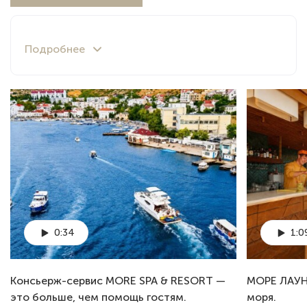
0:34
1:0
Консьерж-сервис MORE SPA & RESORT —
MОРЕ ЛАУН
это больше, чем помощь гостям.
моря.