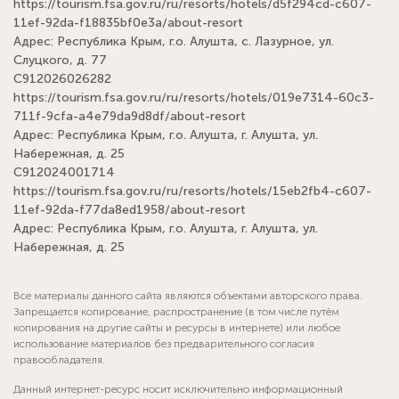
https://tourism.fsa.gov.ru/ru/resorts/hotels/d5f294cd-c607-
11ef-92da-f18835bf0e3a/about-resort
Адрес: Республика Крым, г.о. Алушта, с. Лазурное, ул.
Слуцкого, д. 77
С912026026282
https://tourism.fsa.gov.ru/ru/resorts/hotels/019e7314-60c3-
711f-9cfa-a4e79da9d8df/about-resort
Адрес: Республика Крым, г.о. Алушта, г. Алушта, ул.
Набережная, д. 25
С912024001714
https://tourism.fsa.gov.ru/ru/resorts/hotels/15eb2fb4-c607-
11ef-92da-f77da8ed1958/about-resort
Адрес: Республика Крым, г.о. Алушта, г. Алушта, ул.
Набережная, д. 25
Все материалы данного сайта являются объектами авторского права.
Запрещается копирование, распространение (в том числе путём
копирования на другие сайты и ресурсы в интернете) или любое
использование материалов без предварительного согласия
правообладателя.
Данный интернет-ресурс носит исключительно информационный