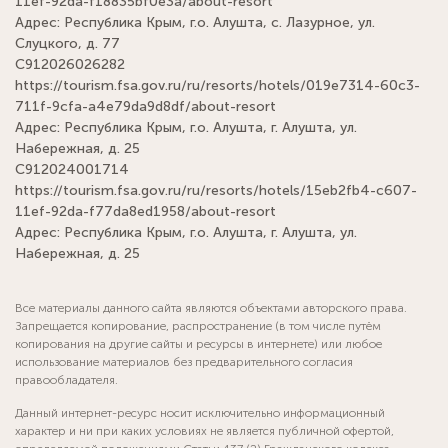
11ef-92da-f18835bf0e3a/about-resort
Адрес: Республика Крым, г.о. Алушта, с. Лазурное, ул.
Слуцкого, д. 77
С912026026282
https://tourism.fsa.gov.ru/ru/resorts/hotels/019e7314-60c3-
711f-9cfa-a4e79da9d8df/about-resort
Адрес: Республика Крым, г.о. Алушта, г. Алушта, ул.
Набережная, д. 25
С912024001714
https://tourism.fsa.gov.ru/ru/resorts/hotels/15eb2fb4-c607-
11ef-92da-f77da8ed1958/about-resort
Адрес: Республика Крым, г.о. Алушта, г. Алушта, ул.
Набережная, д. 25
Все материалы данного сайта являются объектами авторского права.
Запрещается копирование, распространение (в том числе путём
копирования на другие сайты и ресурсы в интернете) или любое
использование материалов без предварительного согласия
правообладателя.
Данный интернет-ресурс носит исключительно информационный
характер и ни при каких условиях не является публичной офертой,