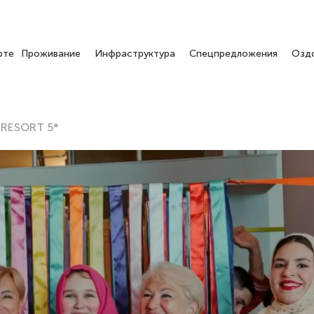
рте
Проживание
Инфраструктура
Спецпредложения
Озд
 RESORT 5*