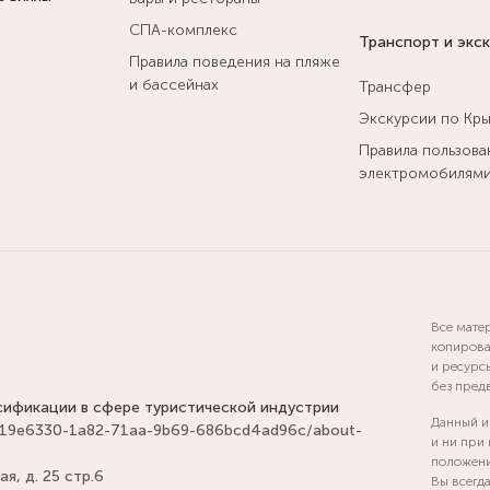
СПА-комплекс
Транспорт и экс
Правила поведения на пляже
и бассейнах
Трансфер
Экскурсии по Кр
Правила пользова
электромобилям
Все мате
копирова
и ресурс
без пред
сификации в сфере туристической индустрии
Данный и
els/019e6330-1a82-71aa-9b69-686bcd4ad96c/about-
и ни при
положени
я, д. 25 стр.6
Вы всегд