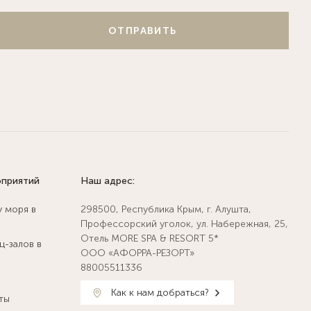
ОТПРАВИТЬ
оприятий
Наш адрес:
у моря в
298500, Республика Крым, г. Алушта,
Профессорский уголок, ул. Набережная, 25,
Отель MORE SPA & RESORT 5*
ц-залов в
ООО «АФОРРА-РЕЗОРТ»
88005511336
Как к нам добраться?
ты