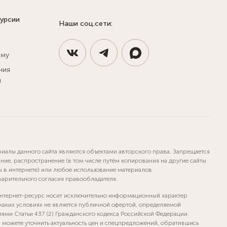
курсии
Наши соц.сети:
ыму
ния
и
риалы данного сайта являются объектами авторского права. Запрещается
ние, распространение (в том числе путём копирования на другие сайты
ы в интернете) или любое использование материалов
варительного согласия правообладателя.
нтернет-ресурс носит исключительно информационный характер
 каких условиях не является публичной офертой, определяемой
ями Статьи 437 (2) Гражданского кодекса Российской Федерации.
а можете уточнить актуальность цен и спецпредложений, обратившись