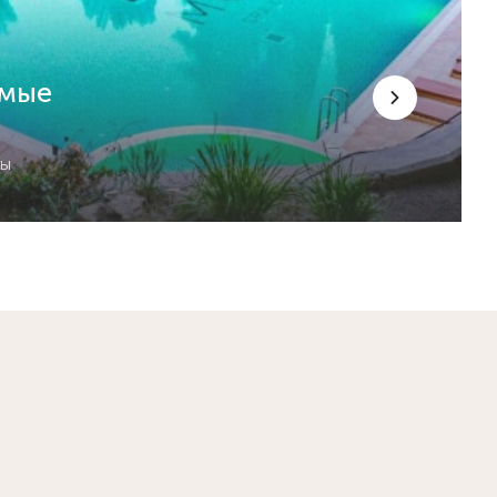
емые
сы