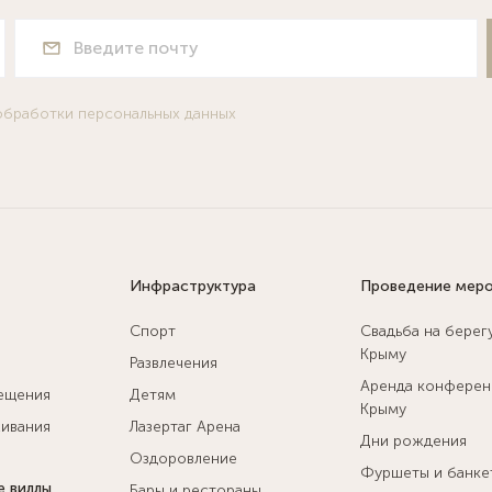
обработки персональных данных
Инфраструктура
Проведение мер
Спорт
Свадьба на берег
Крыму
Развлечения
Аренда конферен
ещения
Детям
Крыму
ивания
Лазертаг Арена
Дни рождения
Оздоровление
Фуршеты и банке
е виллы
Бары и рестораны