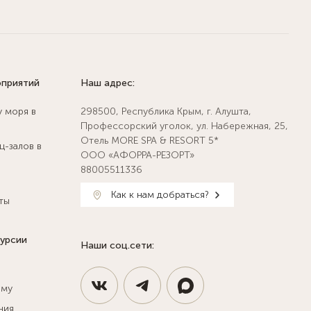
оприятий
Наш адрес:
у моря в
298500, Республика Крым, г. Алушта,
Профессорский уголок, ул. Набережная, 25,
Отель MORE SPA & RESORT 5*
ц-залов в
ООО «АФОРРА-РЕЗОРТ»
88005511336
Как к нам добраться?
ты
курсии
Наши соц.сети:
ыму
ния