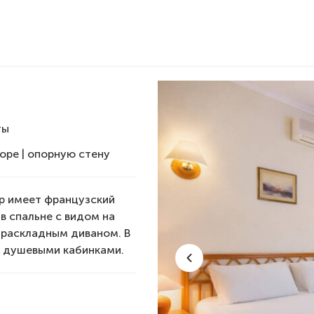
ты
море | опорную стену
р имеет французский
 в спальне с видом на
с раскладным диваном. В
 с душевыми кабинками.