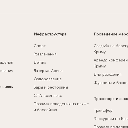
Инфраструктура
Проведение мер
Спорт
Свадьба на берег
Крыму
Развлечения
Аренда конферен
ещения
Детям
Крыму
ивания
Лазертаг Арена
Дни рождения
Оздоровление
Фуршеты и банке
е виллы
Бары и рестораны
СПА-комплекс
Транспорт и экс
Правила поведения на пляже
и бассейнах
Трансфер
Экскурсии по Кр
Правила пользова