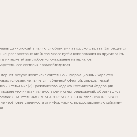
и
риалы данного сайта являются объектами авторского права. Запрещается
ние, распространение (в том числе путём копирования на другие сайты
ы в интернете) или любое использование материалов
варительного согласия правообладателя.
нтернет-ресурс носит исключительно информационный характер
 каких условиях не является публичной офертой, определяемой
ями Статьи 437 (2) Гражданского кодекса Российской Федерации.
а можете уточнить актуальность цен и спецпредложений, обратившись
продаж СПА-отель «MORE SPA & RESORT». СПА-отель «MORE SPA &
не несёт ответственности за информацию, предоставляемую сайтами-
ми