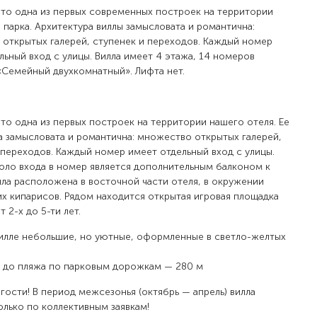
это одна из первых современных построек на территории
 парка. Архитектура виллы замысловата и романтична:
открытых галерей, ступенек и переходов. Каждый номер
льный вход с улицы. Вилла имеет 4 этажа, 14 номеров
«Семейный двухкомнатный». Лифта нет.
это одна из первых построек на территории нашего отеля. Ее
а замысловата и романтична: множество открытых галерей,
 переходов. Каждый номер имеет отдельный вход с улицы.
оло входа в номер является дополнительным балконом к
лла расположена в восточной части отеля, в окружении
х кипарисов. Рядом находится открытая игровая площадка
т 2-х до 5-ти лет.
илле небольшие, но уютные, оформленные в светло-желтых
 до пляжа по парковым дорожкам — 280 м
гости! В период межсезонья (октябрь — апрель) вилла
олько по коллективным заявкам!