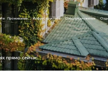
рте
Проживание
Инфраструктура
Спецпредложения
Озд
ях прямо сейчас