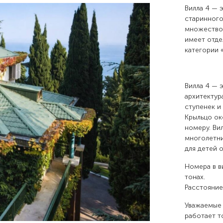
Вилла 4 — 
старинного
множество 
имеет отде
категории 
Вилла 4 — 
архитектур
ступенек и
Крыльцо ок
номеру. Ви
многолетни
для детей о
Номера в в
тонах.
Расстояние
Уважаемые 
работает т