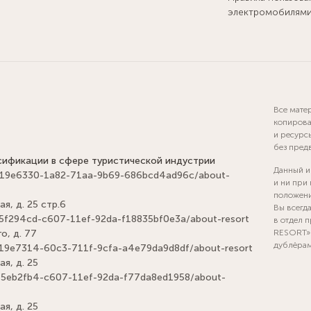
электромобилям
Все мате
копирова
и ресурс
без пред
сификации в сфере туристической индустрии
Данный и
els/019e6330-1a82-71aa-9b69-686bcd4ad96c/about-
и ни при
положени
я, д. 25 стр.6
Вы всегд
ls/d5f294cd-c607-11ef-92da-f18835bf0e3a/about-resort
в отдел 
о, д. 77
RESORT» 
дублёра
ls/019e7314-60c3-711f-9cfa-a4e79da9d8df/about-resort
ая, д. 25
ls/15eb2fb4-c607-11ef-92da-f77da8ed1958/about-
ая, д. 25