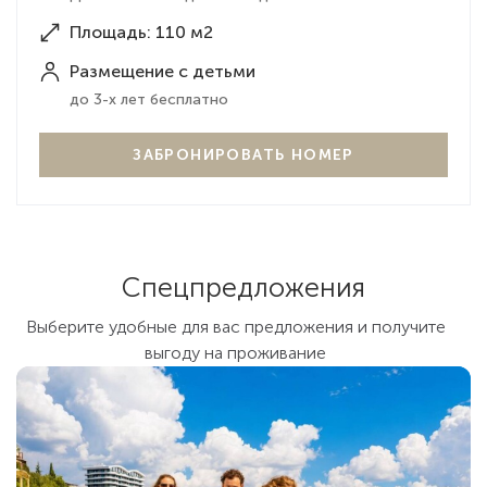
⁠электрокардиография (ЭКГ)
Перемещение по территории отеля на
Площадь: 110 м2
⁠биоимпедансный анализ состава тела
комфортных электрокарах.
Размещение с детьми
⁠⁠микротоки
Возможность оборудования номера для детей:
до 3-х лет бесплатно
предоставление детской кровати или люльки,
⁠тайский массаж спины
пеленального столика.
⁠барокамера
ЗАБРОНИРОВАТЬ НОМЕР
⁠жемчужная ванна
7. 30 минут прогулка на катамаране при
бронировании от 700 000 рублей
Спецпредложения
Выберите удобные для вас предложения и получите
выгоду на проживание