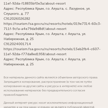
11ef-92da-f18835bf0e3a/about-resort
Адрес: Республика Крым, г.о. Алушта, с. Лазурное, ул.
Слуцкого, д. 77
С912026026282
https://tourism.fsa.gov.ru/ru/resorts/hotels/019e7314-60c3-
711f-9cfa-a4e79da9d8df/about-resort
Адрес: Республика Крым, г.о. Алушта, г. Алушта, ул.
Набережная, д. 25
С912024001714
https://tourism.fsa.gov.ru/ru/resorts/hotels/15eb2fb4-c607-
11ef-92da-f77da8ed1958/about-resort
Адрес: Республика Крым, г.о. Алушта, г. Алушта, ул.
Набережная, д. 25
Все материалы данного сайта являются объектами авторского права.
Запрещается копирование, распространение (в том числе путём
копирования на другие сайты и ресурсы в интернете) или любое
использование материалов без предварительного согласия
правообладателя.
Данный интернет-ресурс носит исключительно информационный
характер и ни при каких условиях не является публичной офертой,