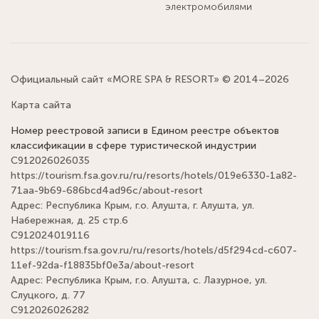
электромобилями
Официальный сайт «MORE SPA & RESORT» © 2014–2026
Карта сайта
Номер реестровой записи в Едином реестре объектов
классификации в сфере туристической индустрии
С912026026035
https://tourism.fsa.gov.ru/ru/resorts/hotels/019e6330-1a82-
71aa-9b69-686bcd4ad96c/about-resort
Адрес: Республика Крым, г.о. Алушта, г. Алушта, ул.
Набережная, д. 25 стр.6
С912024019116
https://tourism.fsa.gov.ru/ru/resorts/hotels/d5f294cd-c607-
11ef-92da-f18835bf0e3a/about-resort
Адрес: Республика Крым, г.о. Алушта, с. Лазурное, ул.
Слуцкого, д. 77
С912026026282