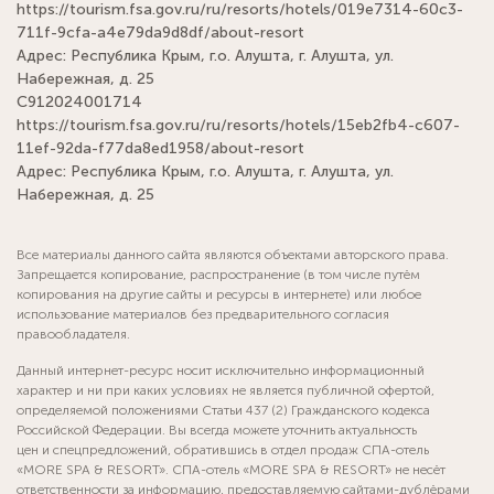
https://tourism.fsa.gov.ru/ru/resorts/hotels/019e7314-60c3-
711f-9cfa-a4e79da9d8df/about-resort
Адрес: Республика Крым, г.о. Алушта, г. Алушта, ул.
Набережная, д. 25
С912024001714
https://tourism.fsa.gov.ru/ru/resorts/hotels/15eb2fb4-c607-
11ef-92da-f77da8ed1958/about-resort
Адрес: Республика Крым, г.о. Алушта, г. Алушта, ул.
Набережная, д. 25
Все материалы данного сайта являются объектами авторского права.
Запрещается копирование, распространение (в том числе путём
копирования на другие сайты и ресурсы в интернете) или любое
использование материалов без предварительного согласия
правообладателя.
Данный интернет-ресурс носит исключительно информационный
характер и ни при каких условиях не является публичной офертой,
определяемой положениями Статьи 437 (2) Гражданского кодекса
Российской Федерации. Вы всегда можете уточнить актуальность
цен и спецпредложений, обратившись в отдел продаж СПА-отель
«MORE SPA & RESORT». СПА-отель «MORE SPA & RESORT» не несёт
ответственности за информацию, предоставляемую сайтами-дублёрами