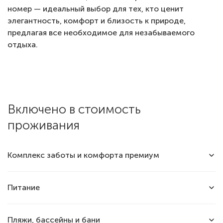
номер — идеальный выбор для тех, кто ценит
элегантность, комфорт и близость к природе,
предлагая все необходимое для незабываемого
отдыха.
Включено в стоимость
проживания
Комплекс заботы и комфорта премиум
Приветственный комплимент
Питание
Крытая парковка
30 минут прогулка на катамаране при
Ресторан «MORE» — шведская линия от шеф-
Пляжи, бассейны и бани