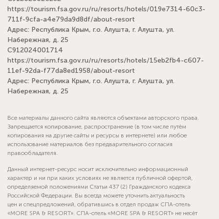
https://tourism.fsa.gov.ru/ru/resorts/hotels/019e7314-60c3-
711f-9cfa-a4e79da9d8df/about-resort
Адрес: Республика Крым, г.о. Алушта, г. Алушта, ул.
Набережная, д. 25
С912024001714
https://tourism.fsa.gov.ru/ru/resorts/hotels/15eb2fb4-c607-
11ef-92da-f77da8ed1958/about-resort
Адрес: Республика Крым, г.о. Алушта, г. Алушта, ул.
Набережная, д. 25
Все материалы данного сайта являются объектами авторского права.
Запрещается копирование, распространение (в том числе путём
копирования на другие сайты и ресурсы в интернете) или любое
использование материалов без предварительного согласия
правообладателя.
Данный интернет-ресурс носит исключительно информационный
характер и ни при каких условиях не является публичной офертой,
определяемой положениями Статьи 437 (2) Гражданского кодекса
Российской Федерации. Вы всегда можете уточнить актуальность
цен и спецпредложений, обратившись в отдел продаж СПА-отель
«MORE SPA & RESORT». СПА-отель «MORE SPA & RESORT» не несёт