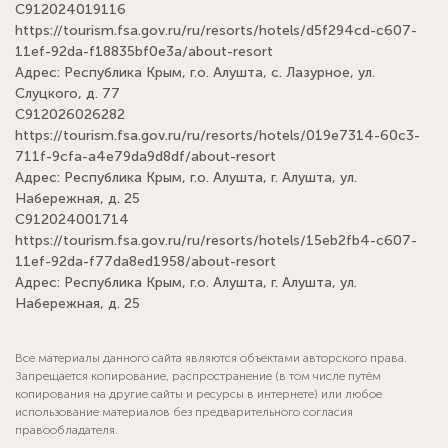
С912024019116
https://tourism.fsa.gov.ru/ru/resorts/hotels/d5f294cd-c607-
11ef-92da-f18835bf0e3a/about-resort
Адрес: Республика Крым, г.о. Алушта, с. Лазурное, ул.
Слуцкого, д. 77
С912026026282
https://tourism.fsa.gov.ru/ru/resorts/hotels/019e7314-60c3-
711f-9cfa-a4e79da9d8df/about-resort
Адрес: Республика Крым, г.о. Алушта, г. Алушта, ул.
Набережная, д. 25
С912024001714
https://tourism.fsa.gov.ru/ru/resorts/hotels/15eb2fb4-c607-
11ef-92da-f77da8ed1958/about-resort
Адрес: Республика Крым, г.о. Алушта, г. Алушта, ул.
Набережная, д. 25
Все материалы данного сайта являются объектами авторского права.
Запрещается копирование, распространение (в том числе путём
копирования на другие сайты и ресурсы в интернете) или любое
использование материалов без предварительного согласия
правообладателя.