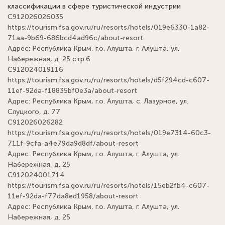
классификации в сфере туристической индустрии
С912026026035
https://tourism.fsa.gov.ru/ru/resorts/hotels/019e6330-1a82-
71aa-9b69-686bcd4ad96c/about-resort
Адрес: Республика Крым, г.о. Алушта, г. Алушта, ул.
Набережная, д. 25 стр.6
С912024019116
https://tourism.fsa.gov.ru/ru/resorts/hotels/d5f294cd-c607-
11ef-92da-f18835bf0e3a/about-resort
Адрес: Республика Крым, г.о. Алушта, с. Лазурное, ул.
Слуцкого, д. 77
С912026026282
https://tourism.fsa.gov.ru/ru/resorts/hotels/019e7314-60c3-
711f-9cfa-a4e79da9d8df/about-resort
Адрес: Республика Крым, г.о. Алушта, г. Алушта, ул.
Набережная, д. 25
С912024001714
https://tourism.fsa.gov.ru/ru/resorts/hotels/15eb2fb4-c607-
11ef-92da-f77da8ed1958/about-resort
Адрес: Республика Крым, г.о. Алушта, г. Алушта, ул.
Набережная, д. 25