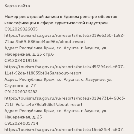
Карта сайта
Номер реестровой записи в Едином реестре объектов
классификации в сфере туристической индустрии
С912026026035
https://tourism.fsa.gov.ru/ru/resorts/hotels/019e6330-1a82-
71aa-9b69-686bcd4ad96c/about-resort
Адрес: Республика Крым, г.о. Алушта, г. Алушта, ул.
Набережная, д. 25 стр.6
С912024019116
https://tourism.fsa.gov.ru/ru/resorts/hotels/d5f294cd-c607-
11ef-92da-f18835bf0e3a/about-resort
Адрес: Республика Крым, г.о. Алушта, с. Лазурное, ул.
Слуцкого, д. 77
С912026026282
https://tourism.fsa.gov.ru/ru/resorts/hotels/019e7314-60c3-
711f-9cfa-a4e79da9d8df/about-resort
Адрес: Республика Крым, г.о. Алушта, г. Алушта, ул.
Набережная, д. 25
С912024001714
https://tourism.fsa.gov.ru/ru/resorts/hotels/15eb2fb4-c607-