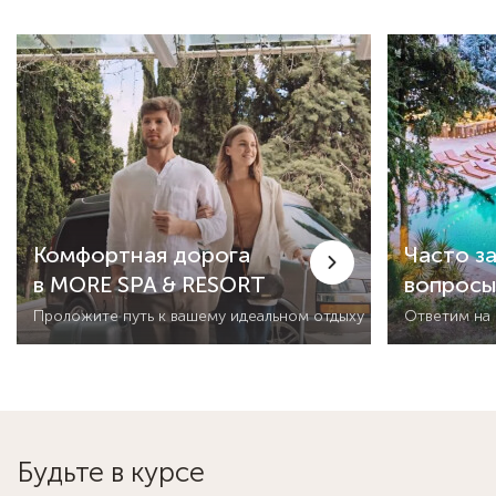
Комфортная дорога
Часто з
в MORE SPA & RESORT
вопрос
Проложите путь к вашему идеальном отдыху
Ответим на
Будьте в курсе