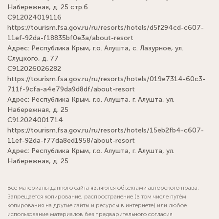
Набережная, д. 25 стр.6
С912024019116
https://tourism.fsa.gov.ru/ru/resorts/hotels/d5f294cd-c607-
11ef-92da-f18835bf0e3a/about-resort
Адрес: Республика Крым, г.о. Алушта, с. Лазурное, ул.
Слуцкого, д. 77
С912026026282
https://tourism.fsa.gov.ru/ru/resorts/hotels/019e7314-60c3-
711f-9cfa-a4e79da9d8df/about-resort
Адрес: Республика Крым, г.о. Алушта, г. Алушта, ул.
Набережная, д. 25
С912024001714
https://tourism.fsa.gov.ru/ru/resorts/hotels/15eb2fb4-c607-
11ef-92da-f77da8ed1958/about-resort
Адрес: Республика Крым, г.о. Алушта, г. Алушта, ул.
Набережная, д. 25
Все материалы данного сайта являются объектами авторского права.
Запрещается копирование, распространение (в том числе путём
копирования на другие сайты и ресурсы в интернете) или любое
использование материалов без предварительного согласия