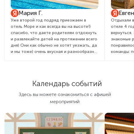
Мария Г.
Евге
Уже второй год подряд приезжаем в
Отдыхали в
отель Море и как всегда вы на высоте!)
отеле 4 го
спасибо, что даете родителям отдохнуть
вернуться.
и развлекайте детей на протяжении всего
знакомые 
дня) Они как обычно не хотят уезжать, да
понравилос
и мы тоже) очень вкусная и разнообразная
команды: 
кухня, вежливый и приветливый персонал,
детей и вз
всегда с улыбкой встречают от админ
очень понр
состава, до садовника! Это правда для
мы бегали 
гостей дорогого стоит. Желаем вам
день посто
Календарь событий
процветания, развития, как всегда полной
активностя
наполняемости и только довольных
праздник, 
Здесь вы можете ознакомиться с афишей
туристов!)
химическим
мероприятий
для детей и
Отличная ш
мнению, се
Крыму: мно
не было та
было к кон