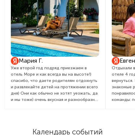
Мария Г.
Евге
Уже второй год подряд приезжаем в
Отдыхали в
отель Море и как всегда вы на высоте!)
отеле 4 го
спасибо, что даете родителям отдохнуть
вернуться.
и развлекайте детей на протяжении всего
знакомые 
дня) Они как обычно не хотят уезжать, да
понравилос
и мы тоже) очень вкусная и разнообразная
команды: 
кухня, вежливый и приветливый персонал,
детей и вз
всегда с улыбкой встречают от админ
очень понр
состава, до садовника! Это правда для
мы бегали 
гостей дорогого стоит. Желаем вам
день посто
Календарь событий
процветания, развития, как всегда полной
активностя