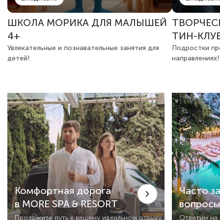
ШКОЛА МОРИКА ДЛЯ МАЛЫШЕЙ
ТВОРЧЕС
4+
ТИН-КЛУ
Увлекательные и познавательные занятия для
Подростки пр
детей!
направлениях!
Комфортная дорога
Часто з
в MORE SPA & RESORT
вопрос
Проложите путь к вашему идеальном отдыху
Ответим на