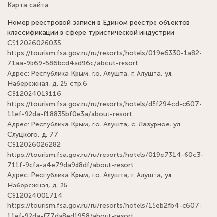
Карта сайта
Номер реестровой записи в Едином реестре объектов
классификации в сфере туристической индустрии
С912026026035
https://tourism.fsa.gov.ru/ru/resorts/hotels/019e6330-1a82-
71aa-9b69-686bcd4ad96c/about-resort
Адрес: Республика Крым, г.о. Алушта, г. Алушта, ул.
Набережная, д. 25 стр.6
С912024019116
https://tourism.fsa.gov.ru/ru/resorts/hotels/d5f294cd-c607-
11ef-92da-f18835bf0e3a/about-resort
Адрес: Республика Крым, г.о. Алушта, с. Лазурное, ул.
Слуцкого, д. 77
С912026026282
https://tourism.fsa.gov.ru/ru/resorts/hotels/019e7314-60c3-
711f-9cfa-a4e79da9d8df/about-resort
Адрес: Республика Крым, г.о. Алушта, г. Алушта, ул.
Набережная, д. 25
С912024001714
https://tourism.fsa.gov.ru/ru/resorts/hotels/15eb2fb4-c607-
11ef-92da-f77da8ed1958/about-resort