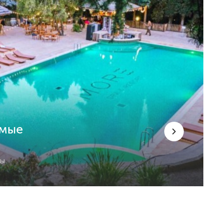
емые
сы