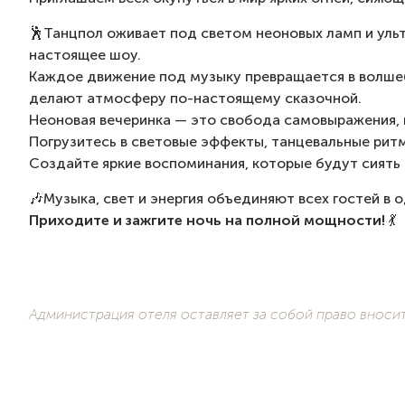
🕺Танцпол оживает под светом неоновых ламп и уль
настоящее шоу.
Каждое движение под музыку превращается в волшеб
делают атмосферу по-настоящему сказочной.
Неоновая вечеринка — это свобода самовыражения, 
Погрузитесь в световые эффекты, танцевальные ритм
Создайте яркие воспоминания, которые будут сиять 
🎶Музыка, свет и энергия объединяют всех гостей в 
Приходите и зажгите ночь на полной мощности!
💃
Администрация отеля оставляет за собой право вноси