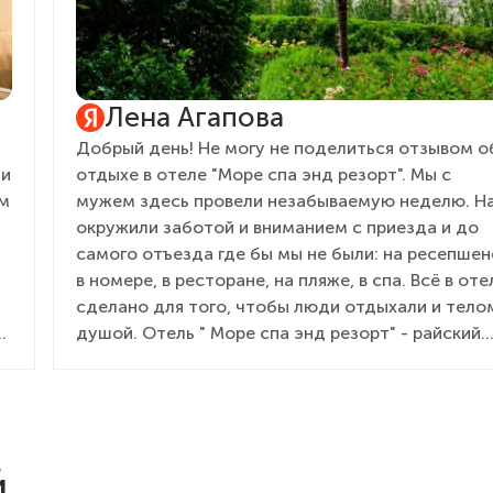
Лена Агапова
Добрый день! Не могу не поделиться отзывом о
ли
отдыхе в отеле "Море спа энд резорт". Мы с
ам
мужем здесь провели незабываемую неделю. Н
окружили заботой и вниманием с приезда и до
самого отъезда где бы мы не были: на ресепшен
в номере, в ресторане, на пляже, в спа. Всё в оте
сделано для того, чтобы люди отдыхали и тело
душой. Отель " Море спа энд резорт" - райский
уголок, куда хочется вернуться снова! Отелю -
процветания. Всем кто в нём трудиться - здоров
и низкий поклон за ваш труд!
й
,