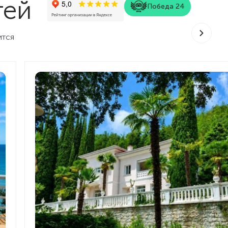
тей
Победа 24
ится