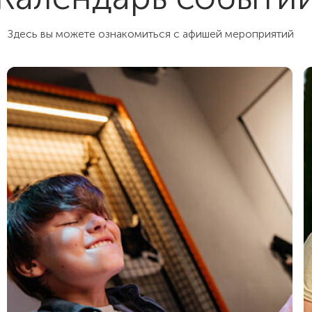
не было такого чтобы каких-то блюд не было к
концу шведки. Понравилось что здесь нет
Здесь вы можете ознакомиться с афишей мероприятий
алкоголя безлимитного - больше адекватных
людей))) а еще понравилось как отель поздравляе
с днем рождения именно ников: это трогает до
слез 🤍
Спасибо! Еще вернемся!