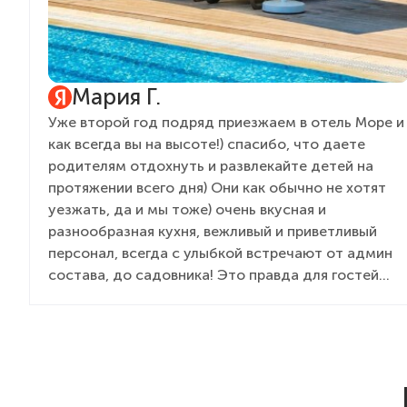
Мария Г.
Уже второй год подряд приезжаем в отель Море и
как всегда вы на высоте!) спасибо, что даете
родителям отдохнуть и развлекайте детей на
протяжении всего дня) Они как обычно не хотят
уезжать, да и мы тоже) очень вкусная и
разнообразная кухня, вежливый и приветливый
персонал, всегда с улыбкой встречают от админ
состава, до садовника! Это правда для гостей
дорогого стоит. Желаем вам процветания,
развития, как всегда полной наполняемости и
только довольных туристов!)