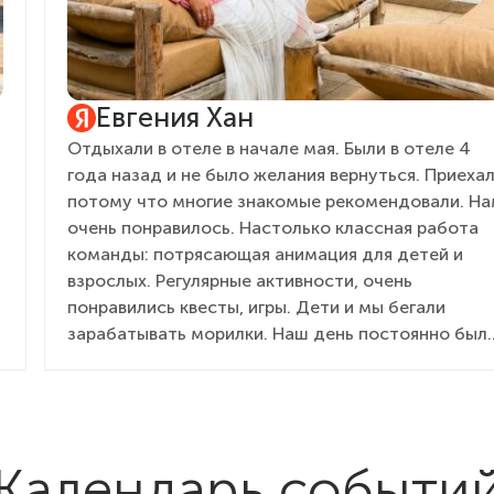
Евгения Хан
Отдыхали в отеле в начале мая. Были в отеле 4
года назад и не было желания вернуться. Приеха
потому что многие знакомые рекомендовали. Н
очень понравилось. Настолько классная работа
команды: потрясающая анимация для детей и
взрослых. Регулярные активности, очень
понравились квесты, игры. Дети и мы бегали
зарабатывать морилки. Наш день постоянно был
расписан разными активностями: в спа, потом
быстрее на праздник, особенно понравилось шоу
с химическими фокусами! Такой восторг и для
детей и для нас! Вкусная ела! Отличная шведская
линия - по нашему мнению, сейчас здесь лучшая
Календарь событи
шведка в Крыму: много блюд, всегда обновляется