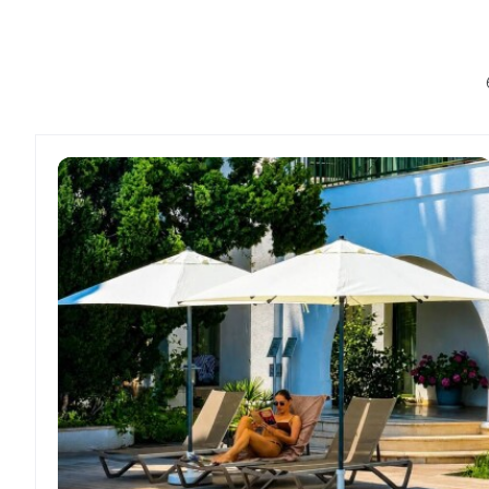
11:00 — Семейные игры с Патриком
Центральная сцена | Для всех возрастов
12:00 — Семейный зачет: Кольцебросс
Площадка возле 5 виллы | Для всех возрастов
13:00 — «ВСЕ В КАДРЕ» (фото-квест по территории
Сбор у центральной сцены | Для всех возрастов
15:00 — «Символ праздника» — творческий мастер
Площадка возле 5 виллы | Для всех возрастов
15:00 — «Сундучок традиций» — квест по террито
Сбор у центральной сцены | Для всех возрастов
20:30 — Семейная цирковая программа
Центральная сцена | Для всех возрастов