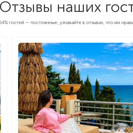
Отзывы наших гос
64% гостей — постоянные, узнавайте в отзывах, что им нрав
 отеля)
-класс
рии отеля