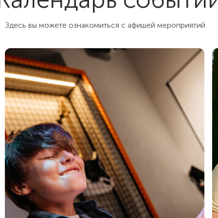
шведка в Крыму: много блюд, всегда обновляется
не было такого чтобы каких-то блюд не было к
концу шведки. Понравилось что здесь нет
Здесь вы можете ознакомиться с афишей мероприятий
алкоголя безлимитного - больше адекватных
людей))) а еще понравилось как отель поздравляе
с днем рождения именно ников: это трогает до
слез 🤍
Спасибо! Еще вернемся!