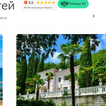
тей
Победа 24
ится