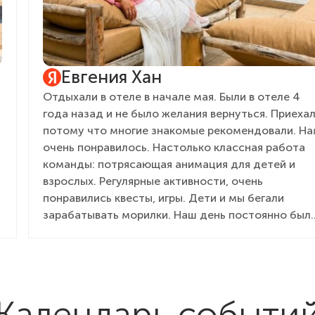
Евгения Хан
Отдыхали в отеле в начале мая. Были в отеле 4
года назад и не было желания вернуться. Приеха
потому что многие знакомые рекомендовали. Н
очень понравилось. Настолько классная работа
команды: потрясающая анимация для детей и
взрослых. Регулярные активности, очень
понравились квесты, игры. Дети и мы бегали
зарабатывать морилки. Наш день постоянно был
расписан разными активностями: в спа, потом
быстрее на праздник, особенно понравилось шоу
с химическими фокусами! Такой восторг и для
детей и для нас! Вкусная ела! Отличная шведская
линия - по нашему мнению, сейчас здесь лучшая
Календарь событи