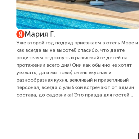
Мария Г.
Уже второй год подряд приезжаем в отель Море и
как всегда вы на высоте!) спасибо, что даете
родителям отдохнуть и развлекайте детей на
протяжении всего дня) Они как обычно не хотят
уезжать, да и мы тоже) очень вкусная и
разнообразная кухня, вежливый и приветливый
персонал, всегда с улыбкой встречают от админ
состава, до садовника! Это правда для гостей
дорогого стоит. Желаем вам процветания,
развития, как всегда полной наполняемости и
только довольных туристов!)