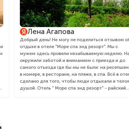
Лена Агапова
Добрый день! Не могу не поделиться отзывом о
ли
отдыхе в отеле "Море спа энд резорт". Мы с
ам
мужем здесь провели незабываемую неделю. Н
окружили заботой и вниманием с приезда и до
самого отъезда где бы мы не были: на ресепшен
в номере, в ресторане, на пляже, в спа. Всё в оте
сделано для того, чтобы люди отдыхали и тело
душой. Отель " Море спа энд резорт" - райский
уголок, куда хочется вернуться снова! Отелю -
процветания. Всем кто в нём трудиться - здоров
и низкий поклон за ваш труд!
й