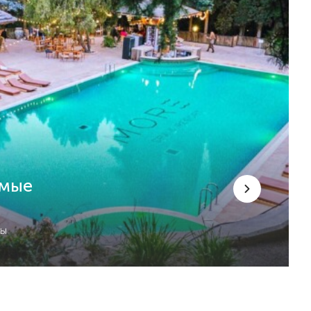
емые
сы