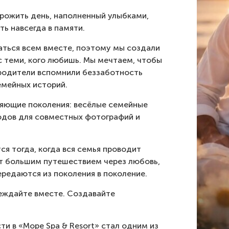
прожить день, наполненный улыбками,
ь навсегда в памяти.
аться всем вместе, поэтому мы создали
с теми, кого любишь. Мы мечтаем, чтобы
 родители вспомнили беззаботность
емейных историй.
няющие поколения: весёлые семейные
одов для совместных фотографий и
я тогда, когда вся семья проводит
ет большим путешествием через любовь,
редаются из поколения в поколение.
еждайте вместе. Создавайте
ти в «Море Spa & Resort» стал одним из