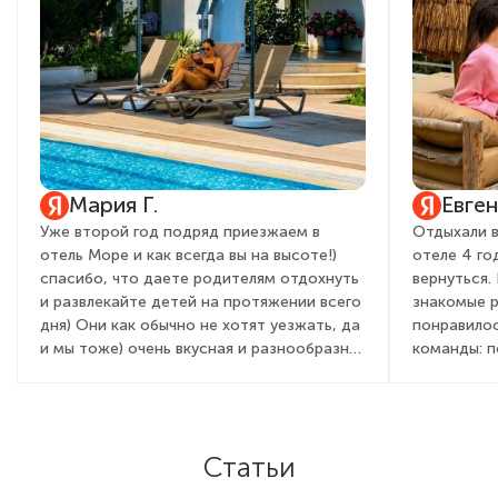
Мария Г.
Евге
Уже второй год подряд приезжаем в
Отдыхали в
отель Море и как всегда вы на высоте!)
отеле 4 го
спасибо, что даете родителям отдохнуть
вернуться.
и развлекайте детей на протяжении всего
знакомые 
дня) Они как обычно не хотят уезжать, да
понравилос
и мы тоже) очень вкусная и разнообразная
команды: 
кухня, вежливый и приветливый персонал,
детей и вз
всегда с улыбкой встречают от админ
очень понр
состава, до садовника! Это правда для
мы бегали 
гостей дорогого стоит. Желаем вам
день посто
Статьи
процветания, развития, как всегда полной
активностя
наполняемости и только довольных
праздник, 