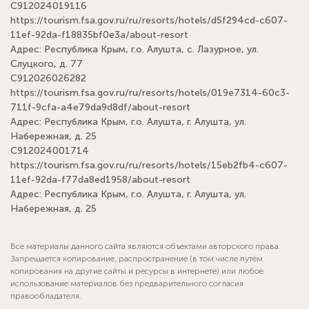
С912024019116
https://tourism.fsa.gov.ru/ru/resorts/hotels/d5f294cd-c607-
11ef-92da-f18835bf0e3a/about-resort
Адрес: Республика Крым, г.о. Алушта, с. Лазурное, ул.
Слуцкого, д. 77
С912026026282
https://tourism.fsa.gov.ru/ru/resorts/hotels/019e7314-60c3-
711f-9cfa-a4e79da9d8df/about-resort
Адрес: Республика Крым, г.о. Алушта, г. Алушта, ул.
Набережная, д. 25
С912024001714
https://tourism.fsa.gov.ru/ru/resorts/hotels/15eb2fb4-c607-
11ef-92da-f77da8ed1958/about-resort
Адрес: Республика Крым, г.о. Алушта, г. Алушта, ул.
Набережная, д. 25
Все материалы данного сайта являются объектами авторского права.
Запрещается копирование, распространение (в том числе путём
копирования на другие сайты и ресурсы в интернете) или любое
использование материалов без предварительного согласия
правообладателя.