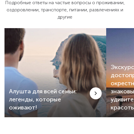
Подробные ответы на частые вопросы о проживании,
туристов!)
химическим
оздоровлении, транспорте, питании, развлечениях и
для детей и
Отличная ш
другие
мнению, се
Крыму: мно
не было та
было к кон
здесь нет 
адекватных
как отель 
Экскурс
именно ник
Спасибо! Е
достоп
окрестн
Алушта для всей семьи:
знаковы
легенды, которые
удивит
оживают!
красот