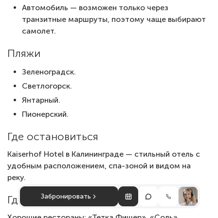
Автомобиль — возможен только через
транзитные маршруты, поэтому чаще выбирают
самолет.
Пляжи
Зеленоградск.
Светлогорск.
Янтарный.
Пионерский.
Где остановиться
Kaiserhof Hotel в Калининграде — стильный отель с
удобным расположением, спа-зоной и видом на
реку.
Забронировать
Где вкусно поесть
Хорошие рестораны: «Тетка Фишер», «Соль»,