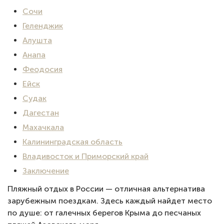
Сочи
Геленджик
Алушта
Анапа
Феодосия
Ейск
Судак
Дагестан
Махачкала
Калининградская область
Владивосток и Приморский край
Заключение
Пляжный отдых в России — отличная альтернатива
зарубежным поездкам. Здесь каждый найдет место
по душе: от галечных берегов Крыма до песчаных