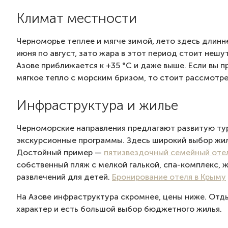
Климат местности
Черноморье теплее и мягче зимой, лето здесь длинн
июня по август, зато жара в этот период стоит нешу
Азове приближается к +35 °C и даже выше. Если вы 
мягкое тепло с морским бризом, то стоит рассмотр
Инфраструктура и жилье
Черноморские направления предлагают развитую тур
экскурсионные программы. Здесь широкий выбор жил
Достойный пример —
пятизвездочный семейный оте
собственный пляж с мелкой галькой, спа-комплекс, 
развлечений для детей.
Бронирование отеля в Крыму
На Азове инфраструктура скромнее, цены ниже. Отд
характер и есть большой выбор бюджетного жилья.