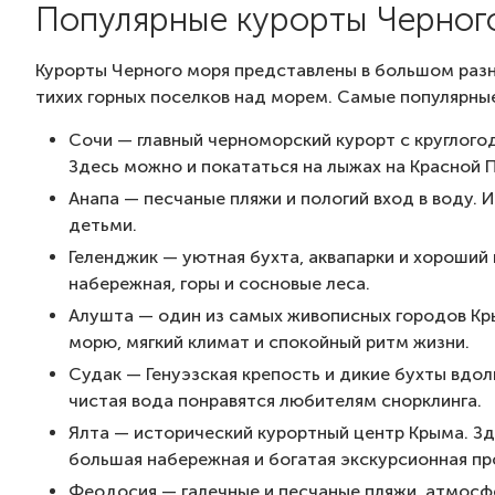
Популярные курорты Черного
Курорты Черного моря представлены в большом раз
тихих горных поселков над морем. Самые популярные
Сочи — главный черноморский курорт с круглого
Здесь можно и покататься на лыжах на Красной П
Анапа — песчаные пляжи и пологий вход в воду. 
детьми.
Геленджик — уютная бухта, аквапарки и хороший
набережная, горы и сосновые леса.
Алушта — один из самых живописных городов Кр
морю, мягкий климат и спокойный ритм жизни.
Судак — Генуэзская крепость и дикие бухты вдол
чистая вода понравятся любителям снорклинга.
Ялта — исторический курортный центр Крыма. З
большая набережная и богатая экскурсионная пр
Феодосия — галечные и песчаные пляжи, атмосф