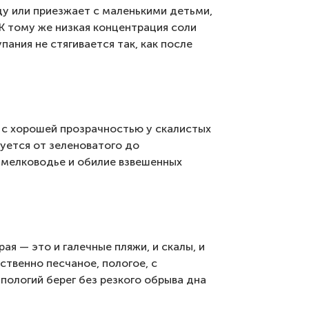
ду или приезжает с маленькими детьми,
 К тому же низкая концентрация соли
пания не стягивается так, как после
, с хорошей прозрачностью у скалистых
руется от зеленоватого до
— мелководье и обилие взвешенных
я — это и галечные пляжи, и скалы, и
твенно песчаное, пологое, с
пологий берег без резкого обрыва дна