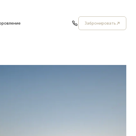
оровление
Забронировать