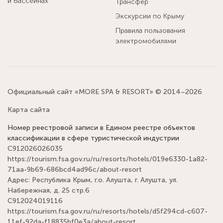
и бассейнах
Трансфер
Экскурсии по Крыму
Правила пользования
электромобилями
Официальный сайт «MORE SPA & RESORT» © 2014–2026
Карта сайта
Номер реестровой записи в Едином реестре объектов
классификации в сфере туристической индустрии
С912026026035
https://tourism.fsa.gov.ru/ru/resorts/hotels/019e6330-1a82-
71aa-9b69-686bcd4ad96c/about-resort
Адрес: Республика Крым, г.о. Алушта, г. Алушта, ул.
Набережная, д. 25 стр.6
С912024019116
https://tourism.fsa.gov.ru/ru/resorts/hotels/d5f294cd-c607-
11ef-92da-f18835bf0e3a/about-resort