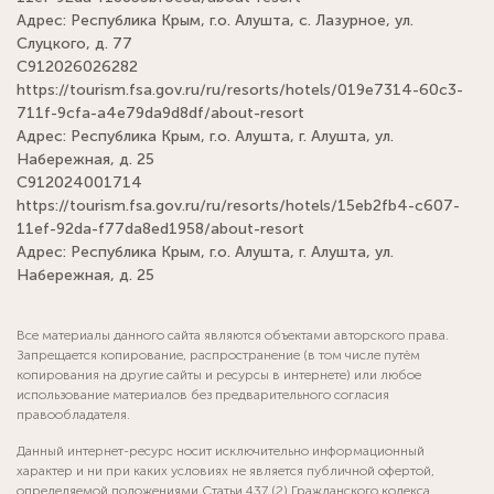
Адрес: Республика Крым, г.о. Алушта, с. Лазурное, ул.
Слуцкого, д. 77
С912026026282
https://tourism.fsa.gov.ru/ru/resorts/hotels/019e7314-60c3-
711f-9cfa-a4e79da9d8df/about-resort
Адрес: Республика Крым, г.о. Алушта, г. Алушта, ул.
Набережная, д. 25
С912024001714
https://tourism.fsa.gov.ru/ru/resorts/hotels/15eb2fb4-c607-
11ef-92da-f77da8ed1958/about-resort
Адрес: Республика Крым, г.о. Алушта, г. Алушта, ул.
Набережная, д. 25
Все материалы данного сайта являются объектами авторского права.
Запрещается копирование, распространение (в том числе путём
копирования на другие сайты и ресурсы в интернете) или любое
использование материалов без предварительного согласия
правообладателя.
Данный интернет-ресурс носит исключительно информационный
характер и ни при каких условиях не является публичной офертой,
определяемой положениями Статьи 437 (2) Гражданского кодекса