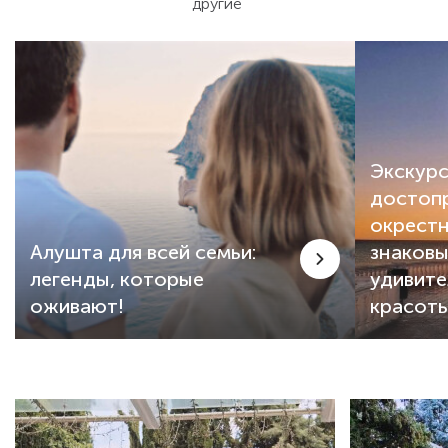
Отличная ш
другие
мнению, се
Крыму: мно
не было та
было к кон
здесь нет 
адекватных
как отель 
Экскурс
именно ник
Спасибо! Е
достоп
окрестн
Алушта для всей семьи:
знаковы
легенды, которые
удивит
оживают!
красот