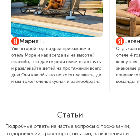
Мария Г.
Евге
Уже второй год подряд приезжаем в
Отдыхали в
отель Море и как всегда вы на высоте!)
отеле 4 го
спасибо, что даете родителям отдохнуть
вернуться.
и развлекайте детей на протяжении всего
знакомые 
дня) Они как обычно не хотят уезжать, да
понравилос
и мы тоже) очень вкусная и разнообразная
команды: 
кухня, вежливый и приветливый персонал,
детей и вз
всегда с улыбкой встречают от админ
очень понр
состава, до садовника! Это правда для
мы бегали 
гостей дорогого стоит. Желаем вам
день посто
Статьи
процветания, развития, как всегда полной
активностя
наполняемости и только довольных
праздник, 
Подробные ответы на частые вопросы о проживании,
туристов!)
химическим
оздоровлении, транспорте, питании, развлечениях и
для детей и