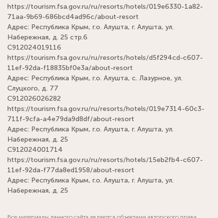
https://tourism.fsa.gov.ru/ru/resorts/hotels/019e6330-1a82-
71aa-9b69-686bcd4ad96c/about-resort
Адрес: Республика Крым, г.о. Алушта, г. Алушта, ул.
Набережная, д. 25 стр.6
С912024019116
https://tourism.fsa.gov.ru/ru/resorts/hotels/d5f294cd-c607-
11ef-92da-f18835bf0e3a/about-resort
Адрес: Республика Крым, г.о. Алушта, с. Лазурное, ул.
Слуцкого, д. 77
С912026026282
https://tourism.fsa.gov.ru/ru/resorts/hotels/019e7314-60c3-
711f-9cfa-a4e79da9d8df/about-resort
Адрес: Республика Крым, г.о. Алушта, г. Алушта, ул.
Набережная, д. 25
С912024001714
https://tourism.fsa.gov.ru/ru/resorts/hotels/15eb2fb4-c607-
11ef-92da-f77da8ed1958/about-resort
Адрес: Республика Крым, г.о. Алушта, г. Алушта, ул.
Набережная, д. 25
Все материалы данного сайта являются объектами авторского права.