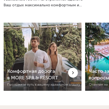
Ваш отдых максимально комфортным и
позаботиться о каждой...
Комфортная дорога
Часто з
в MORE SPA & RESORT
вопрос
Проложите путь к вашему идеальном отдыху
Ответим на