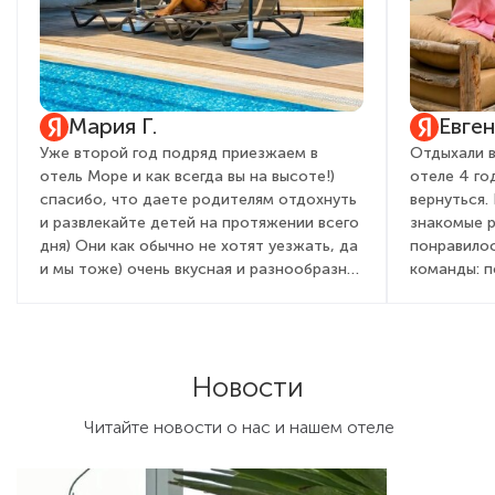
Мария Г.
Евге
Уже второй год подряд приезжаем в
Отдыхали в
отель Море и как всегда вы на высоте!)
отеле 4 го
спасибо, что даете родителям отдохнуть
вернуться.
и развлекайте детей на протяжении всего
знакомые 
дня) Они как обычно не хотят уезжать, да
понравилос
и мы тоже) очень вкусная и разнообразная
команды: 
кухня, вежливый и приветливый персонал,
детей и вз
всегда с улыбкой встречают от админ
очень понр
состава, до садовника! Это правда для
мы бегали 
гостей дорогого стоит. Желаем вам
день посто
Новости
процветания, развития, как всегда полной
активностя
наполняемости и только довольных
праздник, 
Читайте новости о нас и нашем отеле
туристов!)
химическим
для детей и
Отличная ш