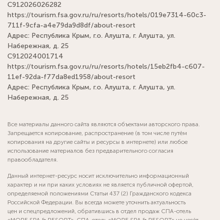
С912026026282
https://tourism.fsa.gov.ru/ru/resorts/hotels/019e7314-60c3-
711f-9cfa-a4e79da9d8df/about-resort
Адрес: Республика Крым, г.о. Алушта, г. Алушта, ул.
Набережная, д. 25
С912024001714
https://tourism.fsa.gov.ru/ru/resorts/hotels/15eb2fb4-c607-
11ef-92da-f77da8ed1958/about-resort
Адрес: Республика Крым, г.о. Алушта, г. Алушта, ул.
Набережная, д. 25
Все материалы данного сайта являются объектами авторского права.
Запрещается копирование, распространение (в том числе путём
копирования на другие сайты и ресурсы в интернете) или любое
использование материалов без предварительного согласия
правообладателя.
Данный интернет-ресурс носит исключительно информационный
характер и ни при каких условиях не является публичной офертой,
определяемой положениями Статьи 437 (2) Гражданского кодекса
Российской Федерации. Вы всегда можете уточнить актуальность
цен и спецпредложений, обратившись в отдел продаж СПА-отель