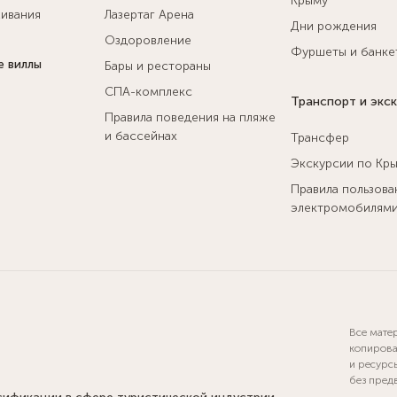
Крыму
ивания
Лазертаг Арена
Дни рождения
Оздоровление
Фуршеты и банке
е виллы
Бары и рестораны
СПА-комплекс
Транспорт и экс
Правила поведения на пляже
и бассейнах
Трансфер
Экскурсии по Кр
Правила пользова
электромобилям
Все мате
копирова
и ресурс
без пред