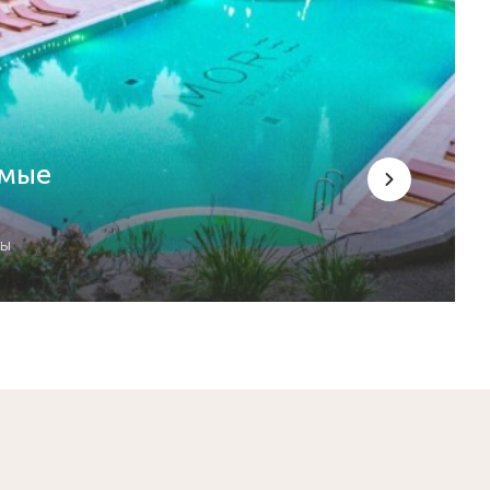
емые
сы