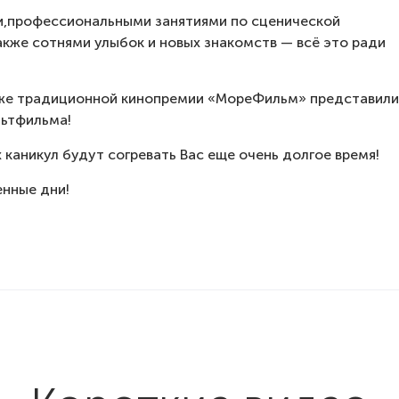
и,профессиональными занятиями по сценической
акже сотнями улыбок и новых знакомств — всё это ради
уже традиционной кинопремии «МореФильм» представили
льтфильма!
каникул будут согревать Вас еще очень долгое время!
енные дни!