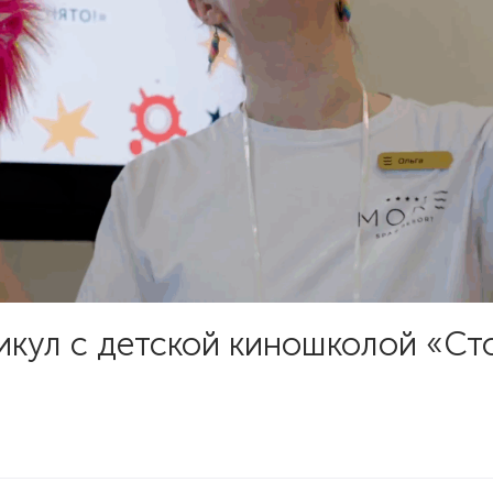
никул с детской киношколой «Ст