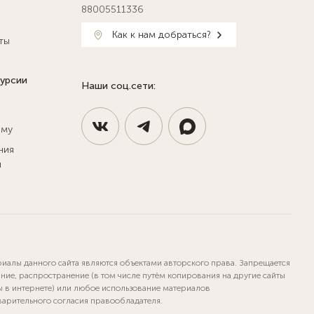
88005511336
Как к нам добраться?
ты
курсии
Наши соц.сети:
ыму
ния
и
риалы данного сайта являются объектами авторского права. Запрещается
ние, распространение (в том числе путём копирования на другие сайты
ы в интернете) или любое использование материалов
варительного согласия правообладателя.