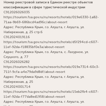
Номер реестровой записи в Едином реестре объектов
классификации в сфере туристической индустрии
С912026026035
https://tourism.fsa.gov.ru/ru/resorts/hotels/019e6330-1a82-
71aa-9b69-686bcd4ad96c/about-resort
Адрес: Республика Крым, г.о. Алушта, г. Алушта, ул.
Набережная, д. 25 стр.6
С912024019116
https://tourism.fsa.gov.ru/ru/resorts/hotels/d5f294cd-c607-
11ef-92da-f18835bf0e3a/about-resort
Адрес: Республика Крым, г.о. Алушта, с. Лазурное, ул.
Слуцкого, д. 77
С912026026282
https://tourism.fsa.gov.ru/ru/resorts/hotels/019e7314-60c3-
711f-9cfa-a4e79da9d8df/about-resort
Адрес: Республика Крым, г.о. Алушта, г. Алушта, ул.
Набережная, д. 25
С912024001714
https://tourism.fsa.gov.ru/ru/resorts/hotels/15eb2fb4-c607-
11ef-92da-f77da8ed1958/about-resort
Адрес: Республика Крым, г.о. Алушта, г. Алушта, ул.