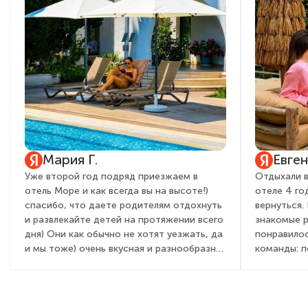
Мария Г.
Евге
Уже второй год подряд приезжаем в
Отдыхали в
отель Море и как всегда вы на высоте!)
отеле 4 го
спасибо, что даете родителям отдохнуть
вернуться.
и развлекайте детей на протяжении всего
знакомые 
дня) Они как обычно не хотят уезжать, да
понравилос
и мы тоже) очень вкусная и разнообразная
команды: 
кухня, вежливый и приветливый персонал,
детей и вз
всегда с улыбкой встречают от админ
очень понр
состава, до садовника! Это правда для
мы бегали 
гостей дорогого стоит. Желаем вам
день посто