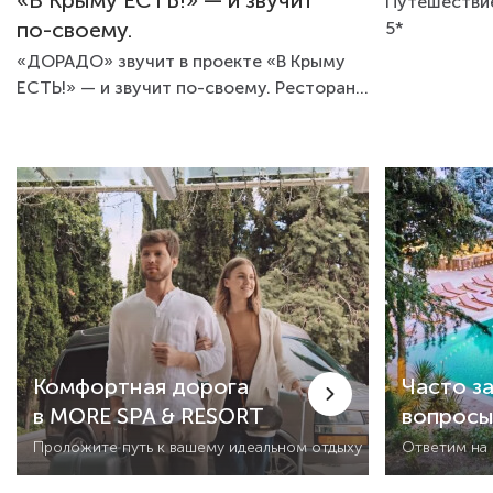
Путешестви
по-своему.
5*
«ДОРАДО» звучит в проекте «В Крыму
ЕСТЬ!» — и звучит по-своему. Ресторан
стал частью создания...
Комфортная дорога
Часто з
в MORE SPA & RESORT
вопрос
Проложите путь к вашему идеальном отдыху
Ответим на